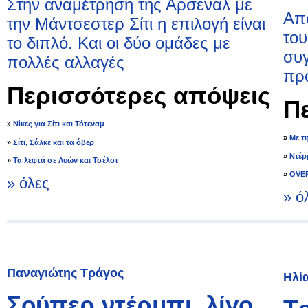
Στην αναμέτρηση της Αρσεναλ με
Από
την Μάντσεστερ Σίτι η επιλογή είναι
του
το διπλό. Και οι δύο ομάδες με
συγ
πολλές αλλαγές
πρό
Περισσότερες απόψεις
Π
»
Νίκες για Σίτι και Τότεναμ
»
Με τ
»
Σίτι, Σάλκε και τα όβερ
»
Ντέρ
»
Τα λεφτά σε Λυών και Τσέλσι
»
OVER
» όλες
» ό
Παναγιώτης Τράγος
Ηλί
Σούπερ ντέρμπι, λίγο