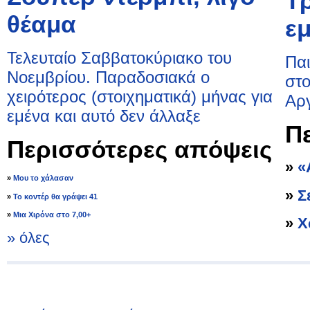
Τρ
θέαμα
εμ
Τελευταίο Σαββατοκύριακο του
Παι
Νοεμβρίου. Παραδοσιακά ο
στο
χειρότερος (στοιχηματικά) μήνας για
Αργ
εμένα και αυτό δεν άλλαξε
Π
Περισσότερες απόψεις
»
«
»
Μου το χάλασαν
»
Σ
»
Το κοντέρ θα γράψει 41
»
Μια Χιρόνα στο 7,00+
»
Χ
» όλες