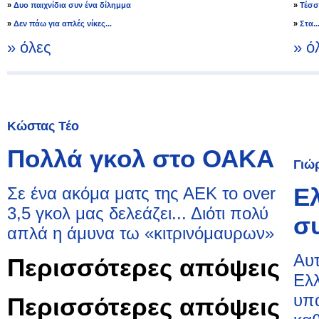
»
Δυο παιχνίδια συν ένα δίλημμα
»
Τέσσ
»
Δεν πάω για απλές νίκες...
»
Στα.
» όλες
» ό
Κώστας Τέο
Πολλά γκολ στο ΟΑΚΑ
Γιώ
Ε
Σε ένα ακόμα ματς της ΑΕΚ το over
3,5 γκολ μας δελεάζει... Διότι πολύ
σ
απλά η άμυνα τω «κιτρινόμαυρων»
Αυτ
Περισσότερες απόψεις
Ελλ
υπ
Περισσότερες απόψεις