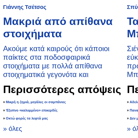
Γιάννης Τσέτσος
Σπύ
Μακριά από απίθανα
Τα
στοιχήματα
Μ
Ακούμε κατά καιρούς ότι κάποιοι
Σιέ
παίκτες στα ποδοσφαιρικά
εύκ
στοιχήματα με πολλά απίθανα
πρω
στοιχηματικά γεγονότα και
Μπρ
Περισσότερες απόψεις
Π
»
Μικρή η ζημιά, μεγάλες οι σαμπάνιες
»
Αδελ
»
Έξυπνο «καλυμμένο» επικερδές
»
Πανα
»
Οκτώ φορές τα λεφτά μας
»
Δεν 
» όλες
» ό