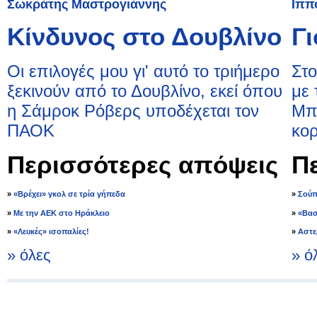
Σωκράτης Μαστρογιάννης
Ιππ
Κίνδυνος στο Δουβλίνο
Γ
Οι επιλογές μου γι' αυτό το τριήμερο
Στο
ξεκινούν από το Δουβλίνο, εκεί όπου
με 
η Σάμροκ Ρόβερς υποδέχεται τον
Μπ
ΠΑΟΚ
κορ
Περισσότερες απόψεις
Π
»
«Βρέχει» γκολ σε τρία γήπεδα
»
Σούπ
»
Με την ΑΕΚ στο Ηράκλειο
»
«Βασ
»
«Λευκές» ισοπαλίες!
»
Αστε
» όλες
» ό