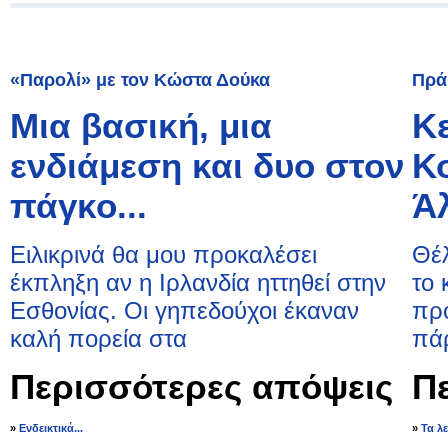
«Παρολί» με τον Κώστα Δούκα
Πρά
Μια βασική, μια
Κ
ενδιάμεση και δυο στον
Κ
πάγκο...
Ά
Ειλικρινά θα μου προκαλέσει
Θέλ
έκπληξη αν η Ιρλανδία ηττηθεί στην
το 
Εσθονίας. Οι γηπεδούχοι έκαναν
προ
καλή πορεία στα
πάρ
Περισσότερες απόψεις
Π
»
Ενδεικτικά...
»
Τα λ