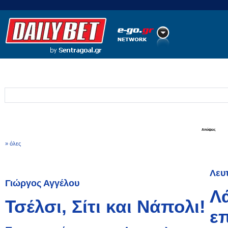
Ποδόσφαιρο
Ειδήσεις
Στατιστικά
LiveScore
Απόψεις
» όλες
Λευ
Γιώργος Αγγέλου
Λά
Τσέλσι, Σίτι και Νάπολι!
ε