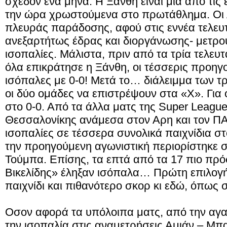
σχεδόν ένα μήνα. Η Ξάνθη είναι μία από τις
την ώρα χρωστούμενα στο πρωτάθλημα. Οι 
πλευράς παράδοσης, αφού στις εννέα τελευτ
ανεξαρτήτως έδρας και διοργάνωσης- μετρού
ισοπαλίες. Μάλιστα, πριν από τα τρία τελευτ
όλα επικράτησε η Ξάνθη, οι τέσσερις προηγ
ισόπαλες με 0-0! Μετά το… διάλειμμα των τ
οι δύο ομάδες να επιστρέψουν στα «Χ». Για 
στο 0-0. Από τα άλλα ματς της Super Leagu
Θεσσαλονίκης ανάμεσα στον Αρη και τον ΠΑ
ισοπαλίες σε τέσσερα συνολικά παιχνίδια 
την προηγούμενη αγωνιστική περιορίστηκε 
Τούμπα. Επίσης, τα επτά από τα 17 πιο πρό
Βικελίδης» έληξαν ισόπαλα… Πρώτη επιλογή, 
παιχνίδι και πιθανότερο σκορ κι εδώ, όπως σ
Οσον αφορά τα υπόλοιπα ματς, από την αγα
την ισοπαλία στις αναμετρήσεις Αμιάν – Μπα