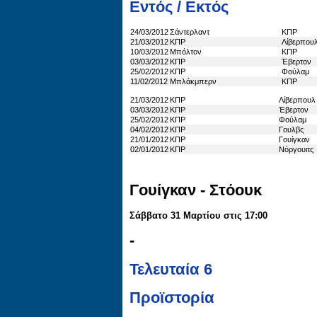
Εντός / Εκτός
24/03/2012
Σάντερλαντ
ΚΠΡ
21/03/2012
ΚΠΡ
Λίβερπου
10/03/2012
Μπόλτον
ΚΠΡ
03/03/2012
ΚΠΡ
Έβερτον
25/02/2012
ΚΠΡ
Φούλαμ
11/02/2012
Μπλάκμπερν
ΚΠΡ
21/03/2012
ΚΠΡ
Λίβερπουλ
03/03/2012
ΚΠΡ
Έβερτον
25/02/2012
ΚΠΡ
Φούλαμ
04/02/2012
ΚΠΡ
Γουλβς
21/01/2012
ΚΠΡ
Γουίγκαν
02/01/2012
ΚΠΡ
Νόργουιτς
Γουίγκαν - Στόουκ
Σάββατο 31 Μαρτίου στις 17:00
-
Τελευταία 6
Προϊστορία