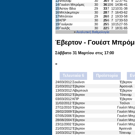
13
Φούλαμ
30
36
9
9
12
37-41
14
Γουέστ Μπρόμιτς
30
36
10
6
14
36-41
15
Άστον Βίλα
29
33
7
12
10
31-38
16
Μπλάκμπερν
30
28
7
7
16
43-62
17
Μπόλτον
29
26
8
2
19
33-58
18
ΚΠΡ
30
25
6
7
17
33-53
19
Γουίγκαν
30
25
5
10
15
27-55
20
Γουλβς
30
22
5
7
18
31-65
»
Αναλυτική Βαθμολογία
Έβερτον - Γουέστ Μπρόμ
Σάββατο 31 Μαρτίου στις 17:00
-
Τελευταία 6
Προϊστορία
Εν
24/03/2012
Σουόνσι
Έβερτον
21/03/2012
Έβερτον
Άρσεναλ
13/03/2012
Λίβερπουλ
Έβερτον
10/03/2012
Έβερτον
Τότεναμ
03/03/2012
ΚΠΡ
Έβερτον
11/02/2012
Έβερτον
Τσέλσι
27/11/2010
Έβερτον
Γουέστ Μπρ
28/02/2009
Έβερτον
Γουέστ Μπρ
07/05/2006
Έβερτον
Γουέστ Μπρ
28/08/2004
Έβερτον
Γουέστ Μπρ
23/11/2002
Έβερτον
Γουέστ Μπρ
21/03/2012
Έβερτον
Άρσεναλ
10/03/2012
Έβερτον
Τότεναμ