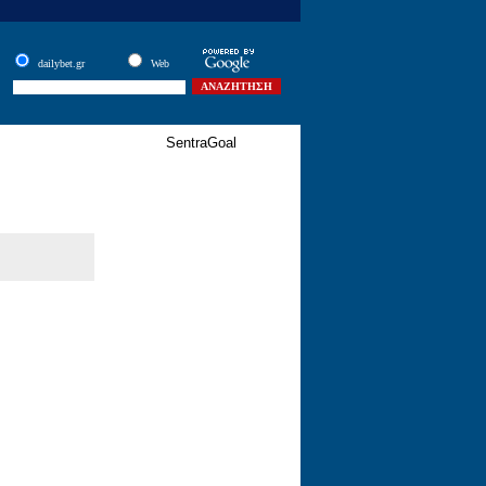
dailybet.gr
Web
SentraGoal
Αγορά
Bonus