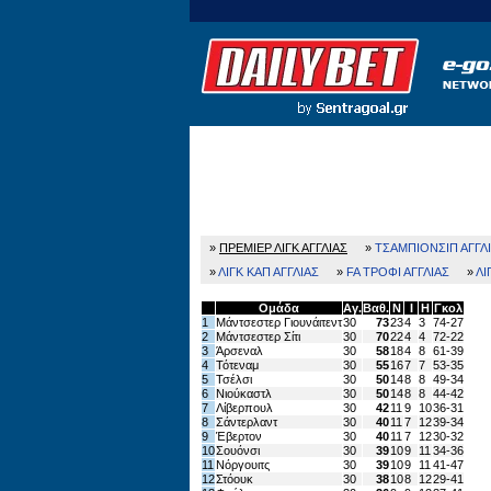
Ποδόσφαιρο
Ειδήσεις
Στατ
»
ΠΡΕΜΙΕΡ ΛΙΓΚ ΑΓΓΛΙΑΣ
»
ΤΣΑΜΠΙΟΝΣΙΠ ΑΓΓΛ
»
ΛΙΓΚ ΚΑΠ ΑΓΓΛΙΑΣ
»
FA ΤΡΟΦΙ ΑΓΓΛΙΑΣ
»
ΛΙ
Ομάδα
Αγ.
Βαθ.
Ν
Ι
Η
Γκολ
1
Μάντσεστερ Γιουνάιτεντ
30
73
23
4
3
74-27
2
Μάντσεστερ Σίτι
30
70
22
4
4
72-22
3
Άρσεναλ
30
58
18
4
8
61-39
4
Τότεναμ
30
55
16
7
7
53-35
5
Τσέλσι
30
50
14
8
8
49-34
6
Νιούκαστλ
30
50
14
8
8
44-42
7
Λίβερπουλ
30
42
11
9
10
36-31
8
Σάντερλαντ
30
40
11
7
12
39-34
9
Έβερτον
30
40
11
7
12
30-32
10
Σουόνσι
30
39
10
9
11
34-36
11
Νόργουιτς
30
39
10
9
11
41-47
12
Στόουκ
30
38
10
8
12
29-41