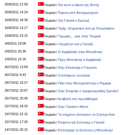
25/8/2011 21:58
Τουρκία
/
Στο κενό η έφεση της Φενέρ
25/8/2011 14:24
Τουρκία
/
Έφεση από Φενέρμπαχτσέ
16/8/2011 18:39
Τουρκία
/
Στη Γαλατά ο Εμπουέ
16/8/2011 14:17
Τουρκία
/
Τερίμ: «Σημαντικό τεστ με Ολυμπιακό»
15/8/2011 23:15
Τουρκία
/
Τιμωρίες... γιοκ στην Τουρκία
4/8/2011 19:08
Τουρκία
/
«Χωμένη» και η Γαλατά;
2/8/2011 20:39
Τουρκία
/
Ο Καρβαλιάλ στην Μπεσίκτας!
1/8/2011 15:18
Τουρκία
/
Προς Μπεσίκτας ο Καρβαλιάλ
30/7/2011 13:59
Τουρκία
/
Στην Εσκισεχίρ ο Γουεμπό
30/7/2011 9:43
Τουρκία
/
Συλλήψεων συνέχεια
29/7/2011 15:27
Τουρκία
/
Πάει στην Μπουρσασπόρ ο Ρόμαρικ
28/7/2011 20:07
Τουρκία
/
Στην Σπαρτάκ ο προφυλακισθείς Εμενίκε!
25/7/2011 20:45
Τουρκία
/
Αναβολή στο πρωτάθλημα!
22/7/2011 18:33
Τουρκία
/
Στην Γαλατά ο Μέλο!
19/7/2011 22:15
Τουρκία
/
Τα στημένα «έστησαν» το Σούπερ Καπ
15/7/2011 17:26
Τουρκία
/
Επιμένει για Σελστρεμ η Γαλατά
14/7/2011 20:15
Τουρκία
/
Επέστρεψε το Κύπελλο η Μπεσίκτας!