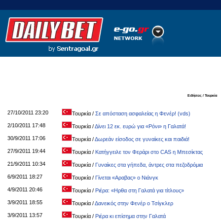
Ποδόσφαιρο
Ειδήσεις
Στατιστικά
LiveScore
Ειδήσεις / Τουρκία
27/10/2011 23:20
Τουρκία
/
Σε απόσταση ασφαλείας η Φενέρ! (vds)
2/10/2011 17:48
Τουρκία
/
Δίνει 12 εκ. ευρώ για «Ρόνι» η Γαλατά!
30/9/2011 17:06
Τουρκία
/
Δωρεάν είσοδος σε γυναίκες και παιδιά!
27/9/2011 19:44
Τουρκία
/
Κατήγγειλε τον Φεράρι στο CAS η Μπεσίκτας
21/9/2011 10:34
Τουρκία
/
Γυναίκες στα γήπεδα, άντρες στα πεζοδρόμια
6/9/2011 18:27
Τουρκία
/
Γίνεται «Αραβας» ο Νιάνγκ
4/9/2011 20:46
Τουρκία
/
Ριέρα: «Ηρθα στη Γαλατά για τίτλους»
3/9/2011 18:55
Τουρκία
/
Δανεικός στην Φενέρ ο Τσίγκλερ
3/9/2011 13:57
Τουρκία
/
Ριέρα κι επίσημα στην Γαλατά