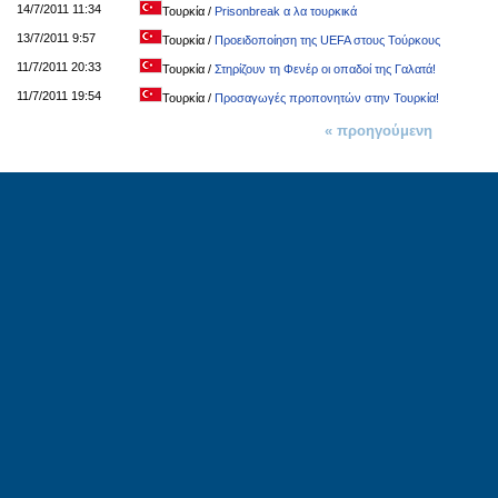
14/7/2011 11:34
Τουρκία
/
Prisonbreak α λα τουρκικά
13/7/2011 9:57
Τουρκία
/
Προειδοποίηση της UEFA στους Τούρκους
11/7/2011 20:33
Τουρκία
/
Στηρίζουν τη Φενέρ οι οπαδοί της Γαλατά!
11/7/2011 19:54
Τουρκία
/
Προσαγωγές προπονητών στην Τουρκία!
« προηγούμενη
1 από 2