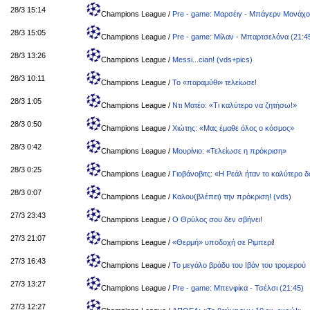
28/3 15:14
Champions League
/
Pre - game: Μαρσέιγ - Μπάγερν Μονάχο
28/3 15:05
Champions League
/
Pre - game: Μίλαν - Μπαρτσελόνα (21:4
28/3 13:26
Champions League
/
Messi...cian! (vds+pics)
28/3 10:11
Champions League
/
Το «παραμύθι» τελείωσε!
28/3 1:05
Champions League
/
Ντι Ματέο: «Τι καλύτερο να ζητήσω!»
28/3 0:50
Champions League
/
Χιώτης: «Μας έμαθε όλος ο κόσμος»
28/3 0:42
Champions League
/
Μουρίνιο: «Τελείωσε η πρόκριση»
28/3 0:25
Champions League
/
Γιοβάνοβιτς: «Η Ρεάλ ήταν το καλύτερο 
28/3 0:07
Champions League
/
Καλου(βλέπει) την πρόκριση! (vds)
27/3 23:43
Champions League
/
Ο Θρύλος σου δεν σβήνει!
27/3 21:07
Champions League
/
«Θερμή» υποδοχή σε Ριμπερί!
27/3 16:43
Champions League
/
Το μεγάλο βράδυ του Ιβάν του τρομερού
27/3 13:27
Champions League
/
Pre - game: Μπενφίκα - Τσέλσι (21:45)
27/3 12:27