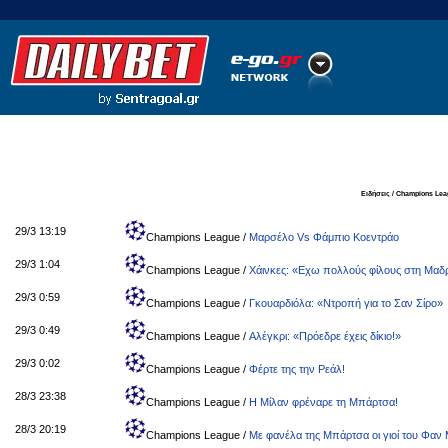
Ποδόσφαιρο
Ειδήσεις
Στατιστικά
LiveScore
Ειδήσεις / Champions Le
29/3 13:19
Champions League
/
Μαρσέλο Vs Φάμπιο Κοεντράο
29/3 1:04
Champions League
/
Χάινκες: «Εχω πολλούς φίλους στη Μαδ
29/3 0:59
Champions League
/
Γκουαρδιόλα: «Ντροπή για το Σαν Σίρο»
29/3 0:49
Champions League
/
Αλέγκρι: «Πρόεδρε έχεις δίκιο!»
29/3 0:02
Champions League
/
Φέρτε της την Ρεάλ!
28/3 23:38
Champions League
/
Η Μίλαν φρέναρε τη Μπάρτσα!
28/3 20:19
Champions League
/
Με φανέλα της Μπάρτσα οι γιοί του Φαν