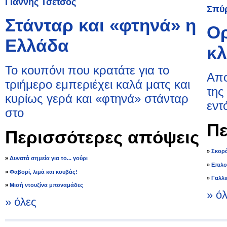
Γιάννης Τσέτσος
Σπύ
Στάνταρ και «φτηνά» η
Ορ
Ελλάδα
κλ
Το κουπόνι που κρατάτε για το
Απο
τριήμερο εμπεριέχει καλά ματς και
της
κυρίως γερά και «φτηνά» στάνταρ
εντ
στο
Πε
Περισσότερες απόψεις
»
Σκορά
»
Δυνατά σημεία για το... γούρι
»
Επιλο
»
Φαβορί, λιμά και κουβάς!
»
Γαλλι
»
Μισή ντουζίνα μποναμάδες
» ό
» όλες