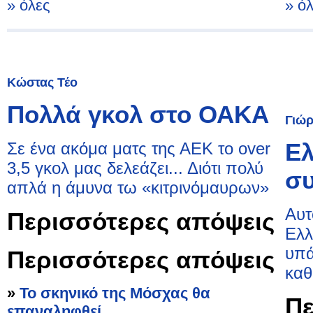
» όλες
» ό
Κώστας Τέο
Πολλά γκολ στο ΟΑΚΑ
Γιώρ
Ελ
Σε ένα ακόμα ματς της ΑΕΚ το over
3,5 γκολ μας δελεάζει... Διότι πολύ
συ
απλά η άμυνα τω «κιτρινόμαυρων»
Αυτ
Περισσότερες απόψεις
Ελλ
υπά
Περισσότερες απόψεις
καθ
»
Το σκηνικό της Μόσχας θα
Πε
επαναληφθεί