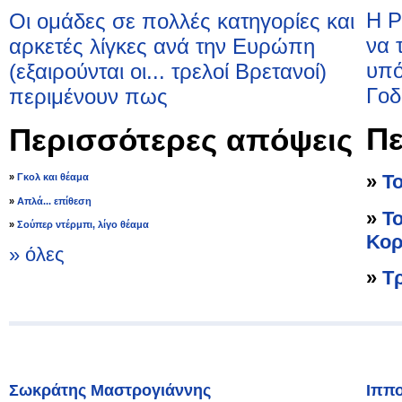
Η Ρ
Οι ομάδες σε πολλές κατηγορίες και
να 
αρκετές λίγκες ανά την Ευρώπη
υπό
(εξαιρούνται οι... τρελοί Βρετανοί)
Γοδ
περιμένουν πως
Πε
Περισσότερες απόψεις
»
Το
»
Γκολ και θέαμα
»
Απλά... επίθεση
»
Το
»
Σούπερ ντέρμπι, λίγο θέαμα
Κορ
» όλες
»
Τρ
Σωκράτης Μαστρογιάννης
Ιππο