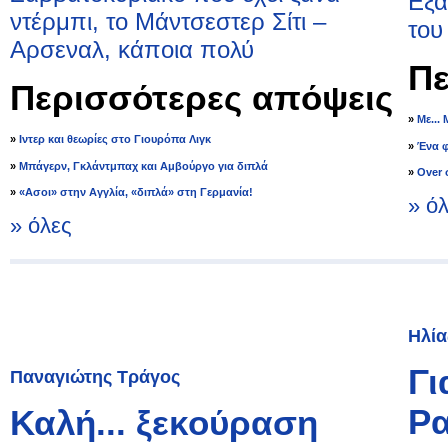
Εξά
ντέρμπι, το Μάντσεστερ Σίτι –
του
Αρσεναλ, κάποια πολύ
Πε
Περισσότερες απόψεις
»
Με...
»
Ιντερ και θεωρίες στο Γιουρόπα Λιγκ
»
Ένα φ
»
Μπάγερν, Γκλάντμπαχ και Αμβούργο για διπλά
»
Over 
»
«Ασοι» στην Αγγλία, «διπλά» στη Γερμανία!
» ό
» όλες
Ηλία
Γι
Παναγιώτης Τράγος
Ρα
Καλή... ξεκούραση