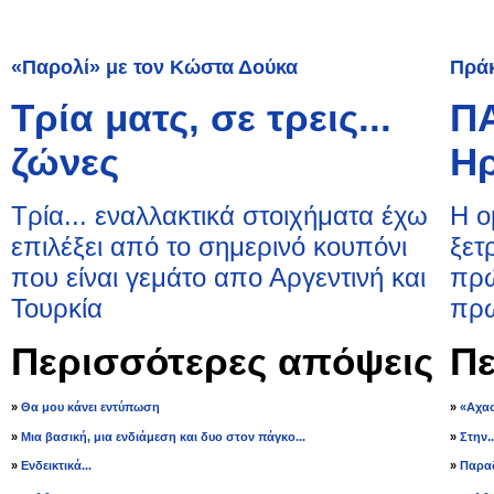
«Παρολί» με τον Κώστα Δούκα
Πρά
Τρία ματς, σε τρεις...
ΠΑ
ζώνες
Ηρ
Τρία... εναλλακτικά στοιχήματα έχω
Η ο
επιλέξει από το σημερινό κουπόνι
ξετ
που είναι γεμάτο απο Αργεντινή και
πρώ
Τουρκία
πρω
Περισσότερες απόψεις
Πε
»
Θα μου κάνει εντύπωση
»
«Αχασ
»
Μια βασική, μια ενδιάμεση και δυο στον πάγκο...
»
Στην.
»
Ενδεικτικά...
»
Παραδ