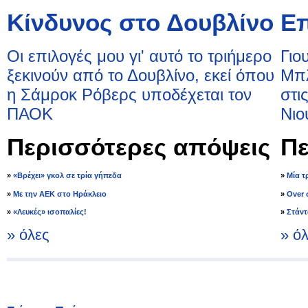
Κίνδυνος στο Δουβλίνο
Επ
Οι επιλογές μου γι' αυτό το τριήμερο
Γιο
ξεκινούν από το Δουβλίνο, εκεί όπου
Μπλ
η Σάμροκ Ρόβερς υποδέχεται τον
στι
ΠΑΟΚ
Νιο
Περισσότερες απόψεις
Πε
»
«Βρέχει» γκολ σε τρία γήπεδα
»
Μία τ
»
Με την ΑΕΚ στο Ηράκλειο
»
Over 
»
«Λευκές» ισοπαλίες!
»
Στάν
» όλες
» ό