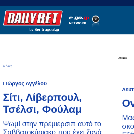
Ποδόσφαιρο
Ειδήσεις
Στατιστικά
LiveScore
Απόψεις
» όλες
Γιώργος Αγγέλου
Λευτ
Σίτι, Λίβερπουλ,
Ov
Τσέλσι, Φούλαμ
Μας
Ψωμί στην πρέμιερσιπ αυτό το
σκο
Σαββατοκύριακο που έχει ξανά