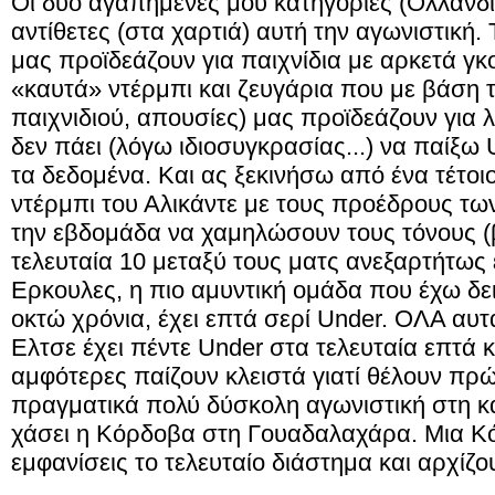
Οι δύο αγαπημένες μου κατηγορίες (Ολλανδία
αντίθετες (στα χαρτιά) αυτή την αγωνιστική.
μας προϊδεάζουν για παιχνίδια με αρκετά γκ
«καυτά» ντέρμπι και ζευγάρια που με βάση 
παιχνιδιού, απουσίες) μας προϊδεάζουν για 
δεν πάει (λόγω ιδιοσυγκρασίας...) να παίξω 
τα δεδομένα. Και ας ξεκινήσω από ένα τέτοι
ντέρμπι του Αλικάντε με τους προέδρους τ
την εβδομάδα να χαμηλώσουν τους τόνους (β
τελευταία 10 μεταξύ τους ματς ανεξαρτήτως
Ερκουλες, η πιο αμυντική ομάδα που έχω δει
οκτώ χρόνια, έχει επτά σερί Under. ΟΛΑ αυτά
Ελτσε έχει πέντε Under στα τελευταία επτά 
αμφότερες παίζουν κλειστά γιατί θέλουν πρώ
πραγματικά πολύ δύσκολη αγωνιστική στη κ
χάσει η Κόρδοβα στη Γουαδαλαχάρα. Μια Κόρ
εμφανίσεις το τελευταίο διάστημα και αρχίζο