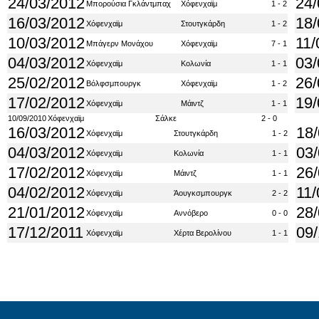
24/03/2012
24/
Μπορούσια Γκλάντμπαχ
Χόφενχαϊμ
1 - 2
16/03/2012
18/
Χόφενχαϊμ
Στουτγκάρδη
1 - 2
10/03/2012
11/
Μπάγερν Μονάχου
Χόφενχαϊμ
7 - 1
04/03/2012
03/
Χόφενχαϊμ
Κολωνία
1 - 1
25/02/2012
26/
Βόλφσμπουργκ
Χόφενχαϊμ
1 - 2
17/02/2012
19/
Χόφενχαϊμ
Μάιντζ
1 - 1
10/09/2010
Χόφενχαϊμ
Σάλκε
2 - 0
16/03/2012
18
Χόφενχαϊμ
Στουτγκάρδη
1 - 2
04/03/2012
03
Χόφενχαϊμ
Κολωνία
1 - 1
17/02/2012
26
Χόφενχαϊμ
Μάιντζ
1 - 1
04/02/2012
11/
Χόφενχαϊμ
Άουγκσμπουργκ
2 - 2
21/01/2012
28
Χόφενχαϊμ
Αννόβερο
0 - 0
17/12/2011
09/
Χόφενχαϊμ
Χέρτα Βερολίνου
1 - 1