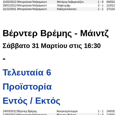
11/02/2012
Μπορούσια Ντόρτμουντ
Μπάγερ Λεβερκούζεν
1 - 0
04/02/
28/01/2012
Μπορούσια Ντόρτμουντ
Χόφενχαϊμ
3 - 1
21/01/
11/12/2011
Μπορούσια Ντόρτμουντ
Καϊζερσλάουτεν
1 - 1
17/12/
Βέρντερ Βρέμης - Μάιντζ
Σάββατο 31 Μαρτίου στις 16:30
-
Τελευταία 6
Προϊστορία
Εντός / Εκτός
24/03/2012
Βέρντερ Βρέμης
Άουγκσμπουργκ
1 - 1
24/03/
17/03/2012
Μπορούσια Ντόρτμουντ
Βέρντερ Βρέμης
1 - 0
17/03/