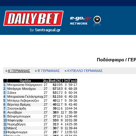
Ποδόσφαιρο
Ειδήσεις
Στατιστικά
LiveScore
Ποδόσφαιρο / Γ
»
Α' ΓΕΡΜΑΝΙΑΣ
»
Β' ΓΕΡΜΑΝΙΑΣ
»
ΚΥΠΕΛΛΟ ΓΕΡΜΑΝΙΑΣ
Ομάδα
Αγ.
Βαθ.
Ν
Ι
Η
Γκολ
1
Μπορούσια Ντόρτμουντ
27
62
19
5
3
59-17
2
Μπάγερν Μονάχου
27
57
18
3
6
66-18
3
Σάλκε
27
53
17
2
8
60-34
4
Μπορούσια Γκλάντμπαχ
27
51
15
6
6
40-18
5
Μπάγερ Λεβερκούζεν
27
40
11
7
9
39-36
6
Βέρντερ Βρέμης
27
40
11
7
9
41-40
7
Στουτγκάρδη
27
39
11
6
10
44-34
8
Αννόβερο
27
38
9
11
7
35-38
9
Βόλφσμπουργκ
27
37
11
4
12
36-48
10
Χόφενχαϊμ
27
33
8
9
10
31-38
11
Νυρεμβέργη
27
31
9
4
14
25-38
12
Μάιντζ
27
30
7
9
11
39-44
13
Φράιμπουργκ
27
28
7
7
13
35-53
14
Κολωνία
27
28
8
4
15
34-56