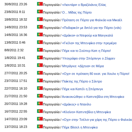
30/8/2011 23:26
Πορτογαλία
/
«Λιοντάρι» ο Βραζιλιάνος Ελίας
23/8/2011 8:11
Πορτογαλία
/
Ο... Μίδας της Πόρτο
18/8/2011 18:32
Πορτογαλία
/
Πρόταση σε Πόρτο για Φαλκάο και Μικαέλ
14/8/2011 23:53
Πορτογαλία
/
«Ποδαρικό» με διπλό για την Πόρτο (vds)
14/8/2011 16:36
Πορτογαλία
/
«Δράκοι» οι Ντεφούρ και Μανγκαλά
13/8/2011 0:46
Πορτογαλία
/
«Γκέλα» της Μπενφίκα στην πρεμιέρα
8/8/2011 2:32
Πορτογαλία
/
Πήρε και το Σούπερ Καπ η Πόρτο!
1/8/2011 19:41
Πορτογαλία
/
Υπογράφει στην Σπόρτινγκ ο Ζέφρεν
1/8/2011 10:31
Πορτογαλία
/
Μπράγκα: «Δίχτυα» σε Μόρα
27/7/2011 20:25
Πορτογαλία
/
«Οχι» σε πρόταση 80 εκατ. για Χουλκ η Πόρτο!
23/7/2011 17:51
Πορτογαλία
/
Παίκτης της Πόρτο ο Σάντρο
22/7/2011 16:10
Πορτογαλία
/
Πήρε και Καπέλ η Σπόρτινγκ
21/7/2011 21:50
Πορτογαλία
/
Ανακοινώθηκε ο Καπντεβίλα στη Μπενφίκα
20/7/2011 19:28
Πορτογαλία
/
«Δράκος» ο Ντανίλο
16/7/2011 22:55
Πορτογαλία
/
«Κλείνει» Καπντεβίλα η Μπενφίκα
14/7/2011 23:09
Πορτογαλία
/
«Οχι» στην Τσέλσι για χάρη της Πόρτο ο Φαλκά
13/7/2011 18:23
Πορτογαλία
/
Πήρε Βίτσελ η Μπενφίκα