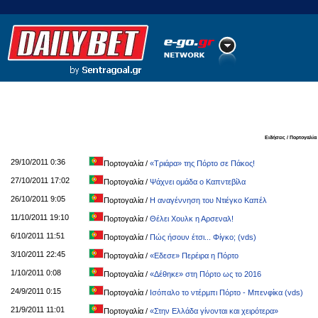
Ποδόσφαιρο
Ειδήσεις
Στατιστικά
LiveScore
Ειδήσεις / Πορτογαλία
29/10/2011 0:36
Πορτογαλία
/
«Τριάρα» της Πόρτο σε Πάκος!
27/10/2011 17:02
Πορτογαλία
/
Ψάχνει ομάδα ο Καπντεβίλα
26/10/2011 9:05
Πορτογαλία
/
Η αναγέννηση του Ντιέγκο Καπέλ
11/10/2011 19:10
Πορτογαλία
/
Θέλει Χουλκ η Αρσεναλ!
6/10/2011 11:51
Πορτογαλία
/
Πώς ήσουν έτσι... Φίγκο; (vds)
3/10/2011 22:45
Πορτογαλία
/
«Εδεσε» Περέιρα η Πόρτο
1/10/2011 0:08
Πορτογαλία
/
«Δέθηκε» στη Πόρτο ως το 2016
24/9/2011 0:15
Πορτογαλία
/
Ισόπαλο το ντέρμπι Πόρτο - Μπενφίκα (vds)
21/9/2011 11:01
Πορτογαλία
/
«Στην Eλλάδα γίνονται και χειρότερα»