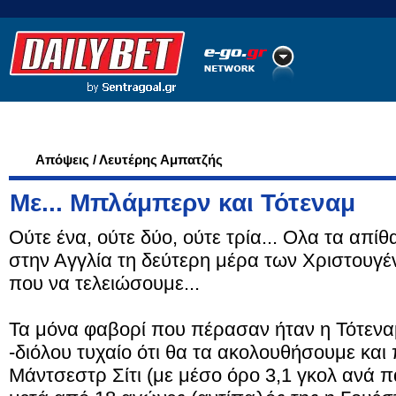
Ποδόσφαιρο
Ειδήσεις
Στατιστικά
LiveScore
Απόψεις / Λευτέρης Αμπατζής
Με... Μπλάμπερν και Τότεναμ
Ούτε ένα, ούτε δύο, ούτε τρία... Ολα τα απ
στην Αγγλία τη δεύτερη μέρα των Χριστουγέ
που να τελειώσουμε...
Τα μόνα φαβορί που πέρασαν ήταν η Τότεναμ
-διόλου τυχαίο ότι θα τα ακολουθήσουμε κα
Μάντσεστρ Σίτι (με μέσο όρο 3,1 γκολ ανά π