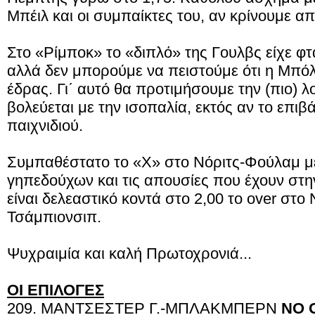
Μπέιλ και οι συμπαίκτες του, αν κρίνουμε α
Στο «Ρίμποκ» το «διπλό» της Γουλβς είχε φτ
αλλά δεν μπορούμε να πειστούμε ότι η Μπόλτ
έδρας. Γι΄ αυτό θα προτιμήσουμε την (πιο) λο
βολεύεται με την ισοπαλία, εκτός αν το επιβ
παιχνιδιού.
Συμπαθέστατο το «Χ» στο Νόριτς-Φούλαμ με
γηπεδούχων και τις απουσίες που έχουν στη
είναι δελεαστικό κοντά στο 2,00 το over στο
Τσάμπιονσιπ.
Ψυχραιμία και καλή Πρωτοχρονιά...
ΟΙ ΕΠΙΛΟΓΕΣ
209. ΜΑΝΤΣΕΣΤΕΡ Γ.-ΜΠΛΑΚΜΠΕΡΝ
NO 