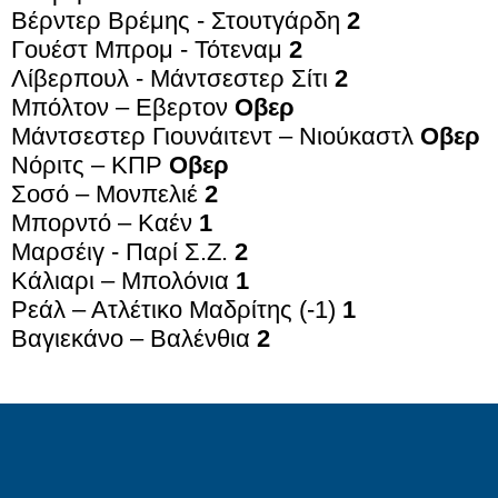
Βέρντερ Βρέμης - Στουτγάρδη
2
Γουέστ Μπρoμ - Τότεναμ
2
Λίβερπουλ - Μάντσεστερ Σίτι
2
Μπόλτον – Εβερτον
Οβερ
Μάντσεστερ Γιουνάιτεντ – Νιούκαστλ
Οβερ
Νόριτς – ΚΠΡ
Οβερ
Σοσό – Μονπελιέ
2
Μπορντό – Καέν
1
Μαρσέιγ - Παρί Σ.Ζ.
2
Κάλιαρι – Μπολόνια
1
Ρεάλ – Ατλέτικο Μαδρίτης (-1)
1
Βαγιεκάνο – Βαλένθια
2