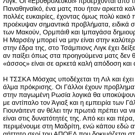
Λιγκ. Οι «Ερυθρόλευκοι» προέρχονται από τ
Παναθηναϊκό, ένα ματς που ήταν αρκετά καλ
πολλές ευκαιρίες, έχοντας όμως πολύ κακό 
προέκυψαν σημαντικά προβλήματα, ειδικά σ
των Μακούν, Ορμπάιθ και Ιμπαγάσα δημιου
Η Μαρσέιγ μπορεί να μην είναι στην καλύτε
στην έδρα της, στο Τσάμπιονς Λιγκ έχει δείξ
αν παίξει όπως στα προηγούμενα ματς δεν θα
«άσσος» είναι σε αρκετά καλή απόδοση και αξ
Η ΤΣΣΚΑ Μόσχας υποδέχεται τη Λιλ και έχει 
άλμα πρόκρισης. Οι Γάλλοι έχουν προβληματ
στην παγωμένη Ρωσία λογικά θα υποκύψουν.
με αντίπαλο τον Άγιαξ και η εμπειρία των Γ
Γιουνάιτεντ αν θέλει την πρωτιά πρέπει να ν
είναι στις δυνατότητές της. Από κει και πέρα
περιμένουμε στη Μαδρίτη, ενώ κάπου εδώ αν
αήττητο σερί του ΑΠΟΕΛ που δοκιμάζεται στ