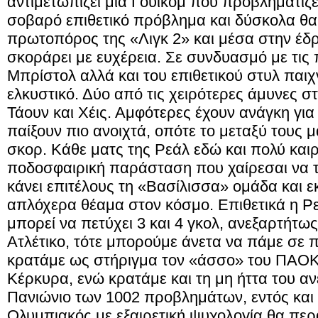
αντιμετωπίζει μια Γουίκομ που προβληματίζει
σοβαρό επιθετικό πρόβλημα και δύσκολα θα 
πρωτοπόρος της «Λιγκ 2» και μέσα στην έδρα
σκοράρει με ευχέρεια. Σε συνδυασμό με τις
Μπρίστολ αλλά και του επιθετικού στυλ παιχν
ελκυστικό. Δύο από τις χειρότερες άμυνες 
Τάουν και Χέις. Αμφότερες έχουν ανάγκη για
παίξουν πιο ανοιχτά, οπότε το μεταξύ τους μ
σκορ. Κάθε ματς της Ρεάλ εδώ και πολύ και
ποδοσφαιρική παράσταση που χαίρεσαι να τ
κάνει επιτέλους τη «Βασίλισσα» ομάδα και 
απλόχερα θέαμα στον κόσμο. Επιθετικά η Ρεά
μπορεί να πετύχει 3 και 4 γκολ, ανεξαρτήτως
Ατλέτικο, τότε μπορούμε άνετα να πάμε σε 
κρατάμε ως στήριγμα τον «άσσο» του ΠΑΟΚ
Κέρκυρα, ενώ κρατάμε και τη μη ήττα του 
Πανιώνιο των 1002 προβλημάτων, εντός και
Ολυμπιακός με εξαιρετική ψυχολογία θα πε