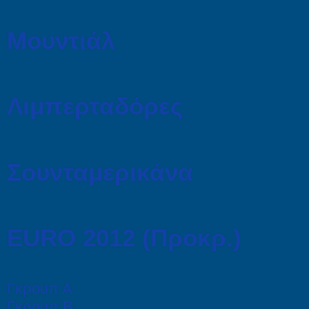
Μουντιάλ
Λιμπερταδόρες
Σουνταμερικάνα
EURO 2012 (Προκρ.)
Γκρουπ Α
Γκρουπ Β