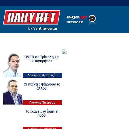
Ποδόσφαιρο
Ειδήσεις
Στατιστικά
LiveScore
OVER σε Τρίπολη και
OVER σε Τρίπολη 
«Παγκρήτιο»
Το ένα ματς πληρώνει στο 2,70, το άλλο σ
over σε δύο αναμετρήσεις όπου πραγματι
Λευτέρης Αμπατζής
έκριναν έτσι οι μπουκμέικερς. Αναφερόμα
Τρίπολης με τον Αρη και του Εργοτέλη με
Οι παίκτες ψάχνουν το
άλλοθι
Γιάννης Τσέτσος
Το έκανε... ντέρμπι η
Γοδόι