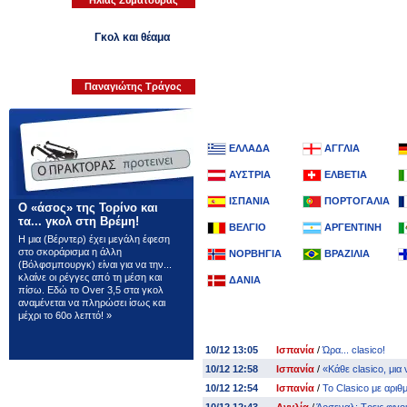
Ηλίας Ζυματούρας
Γκολ και θέαμα
Παναγιώτης Τράγος
ΣΤΑΤΙΣΤΙΚΑ - ΒΑΘΜΟΛΟΓΙΕΣ
ΕΛΛΑΔΑ
ΑΓΓΛΙΑ
ΑΥΣΤΡΙΑ
ΕΛΒΕΤΙΑ
ΙΣΠΑΝΙΑ
ΠΟΡΤΟΓΑΛΙΑ
Ο «άσος» της Τορίνο και
τα... γκολ στη Βρέμη!
ΒΕΛΓΙΟ
ΑΡΓΕΝΤΙΝΗ
Η μια (Βέρντερ) έχει μεγάλη έφεση
στο σκοράρισμα η άλλη
ΝΟΡΒΗΓΙΑ
ΒΡΑΖΙΛΙΑ
(Βόλφσμπουργκ) είναι για να την...
κλαίνε οι ρέγγες από τη μέση και
ΔΑΝΙΑ
πίσω. Εδώ το Over 3,5 στα γκολ
αναμένεται να πληρώσει ίσως και
μέχρι το 60ο λεπτό!
»
ΕΙΔΗΣΕΙΣ
by
Sentragoal.gr
10/12 13:05
Ισπανία
/
Ώρα... clasico!
10/12 12:58
Ισπανία
/
«Kάθε clasico, μια 
10/12 12:54
Ισπανία
/
Το Clasico με αριθ