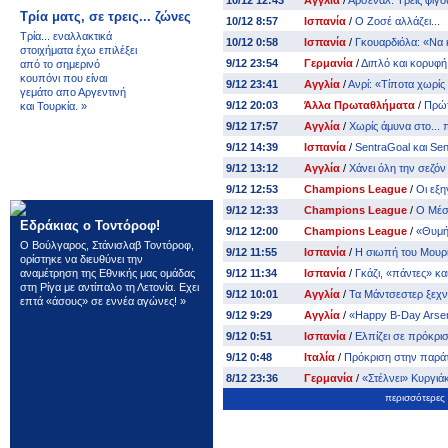
10/12 12:43
Αγγλία
/
Άρσεναλ: Τρεις φιγο
Τρία ματς, σε τρεις... ζώνες
10/12 8:57
Ισπανία
/
Ο Ζοσέ αλλάζει...
Τρία... εναλλακτικά
10/12 0:58
Ισπανία
/
Γκουαρδιόλα: «Να κ
στοιχήματα έχω επιλέξει
9/12 23:54
Γερμανία
/
Διπλό και κορυφή
από το σημερινό
κουπόνι που είναι
9/12 23:41
Αγγλία
/
Ανρί: «Τίποτα χωρίς
γεμάτο απο Αργεντινή
9/12 20:03
Άλλα Πρωταθλήματα
/
Πρώτ
και Τουρκία.
»
9/12 17:57
Αγγλία
/
Χωρίς άμυνα στο... 
9/12 14:39
Ισπανία
/
SentraGoal και Sent
9/12 13:12
Αγγλία
/
Χάνει όλη την σεζόν 
9/12 12:53
Champions League
/
Οι εξη
9/12 12:33
Champions League
/
Ο Μέσι
Εδράκιας ο Τοντόροφ!
9/12 12:00
Champions League
/
«Θυμήσ
Ο Βούλγαρος, Στάνισλαβ Τοντόροφ,
9/12 11:55
Ισπανία
/
Η σιωπή του Μουρί
ορίστηκε να διευθύνει την
αναμέτρηση της Εθνικής μας ομάδας
9/12 11:34
Ισπανία
/
Γκάζι, «πάντες» και
στη Ρίγα με αντίπαλο τη Λετονία. Εχει
9/12 10:01
Αγγλία
/
Τα Μάντσεστερ ξεχνά
επτά «άσους» σε εννέα αγώνες!
»
9/12 9:29
Αγγλία
/
«Happy B-Day Arsen
9/12 0:51
Ισπανία
/
Ελπίζει σε πρόκρι
9/12 0:48
Ιταλία
/
Πρόκριση στην παράτ
8/12 23:36
Γερμανία
/
«Στέλνει» Κυργιάκ
περισσότερες 