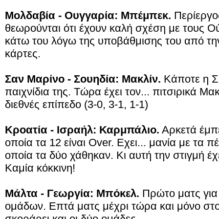
Μολδαβία - Ουγγαρία: Μπέμπεκ.
Περίεργος
θεωρούνται ότι έχουν καλή σχέση με τους Ού
κάτω του λόγω της υποβάθμισης του από την
κάρτες.
Σαν Μαρίνο - Σουηδία: Μακλίν.
Κάποτε η Σο
παιχνίδια της. Τώρα έχει τον... πιτσιρικά Μακ
διεθνές επίπεδο (3-0, 3-1, 1-1)
Κροατία - Ισραήλ: Καρμπάλιο.
Αρκετά έμπε
οποία τα 12 είναι Over. Εχει... μανία με τα πέ
οποία τα δύο χάθηκαν. Κι αυτή την στιγμή έχ
Καμία κόκκινη!
Μάλτα - Γεωργία: Μπόκελ.
Πρώτο ματς για 
ομάδων. Επτά ματς μέχρι τώρα και μόνο στο 
σκοράρει και οι δύο ομάδες...