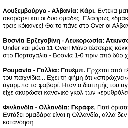
Λουξεμβούργο - Αλβανία: Κάρι.
Εντεκα ματ
σκοράρει και οι δύο ομάδες. Ελαφρώς εδράκια
τρεις κόκκινες! Θα το πάνε στο Over οι Αλβα
Βοσνία Ερζεγοβίνη - Λευκορωσία: Ατκινσ
Under και μόνο 11 Over! Μόνο τέσσερις κόκκ
στο Πορτογαλία - Βοσνία 1-0 πριν από δύο χ
Ρουμανία - Γαλλία: Γουέμπ.
Ερχεται από τέ
του παιχνίδια... Εχει τη φήμη ότι «σπρώχνει»
άγαρμπα τα φαβορί. Ηταν ο διαιτητής του α
είχε ακυρώσει κανονικό γκολ των «ερυθρόλε
Φινλανδία - Ολλανδία: Γκράφε.
Γιατί όρισα
Εντάξει ομαδάρα είναι η Ολλανδία, αλλά δεν 
κατανόηση.