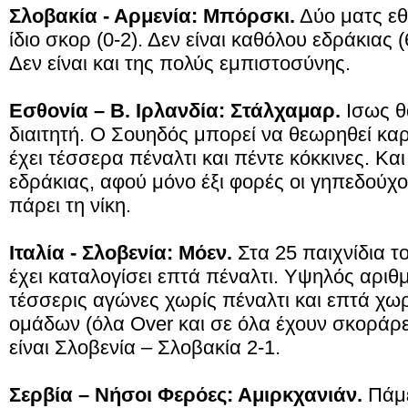
Σλοβακία - Αρμενία: Μπόρσκι.
Δύο ματς εθ
ίδιο σκορ (0-2). Δεν είναι καθόλου εδράκιας 
Δεν είναι και της πολύς εμπιστοσύνης.
Εσθονία – Β. Ιρλανδία: Στάλχαμαρ.
Ισως θ
διαιτητή. Ο Σουηδός μπορεί να θεωρηθεί καρ
έχει τέσσερα πέναλτι και πέντε κόκκινες. Κα
εδράκιας, αφού μόνο έξι φορές οι γηπεδούχο
πάρει τη νίκη.
Ιταλία - Σλοβενία: Μόεν.
Στα 25 παιχνίδια του
έχει καταλογίσει επτά πέναλτι. Υψηλός αριθ
τέσσερις αγώνες χωρίς πέναλτι και επτά χωρί
ομάδων (όλα Over και σε όλα έχουν σκοράρει
είναι Σλοβενία – Σλοβακία 2-1.
Σερβία – Νήσοι Φερόες: Αμιρκχανιάν.
Πάμε