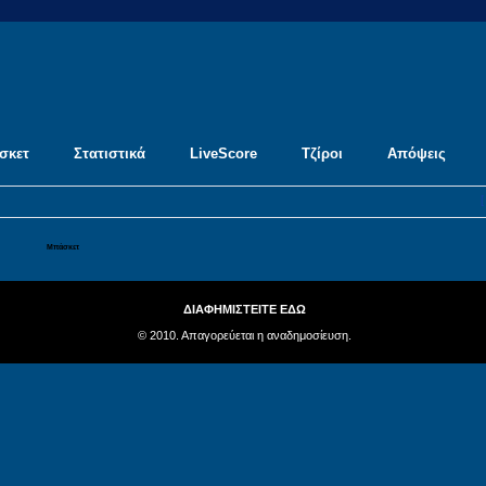
σκετ
Στατιστικά
LiveScore
Τζίροι
Απόψεις
[ Η
Μπάσκετ
ΔΙΑΦΗΜΙΣΤΕΙΤΕ ΕΔΩ
© 2010. Απαγορεύεται η αναδημοσίευση.