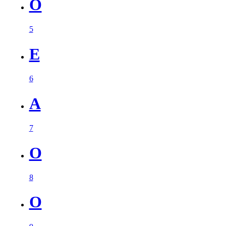
O
5
E
6
A
7
O
8
O