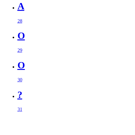
A
28
O
29
O
30
?
31