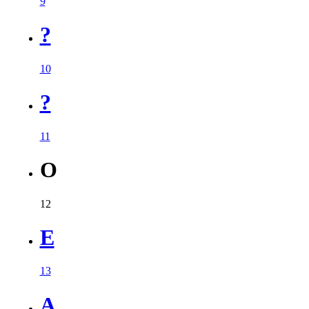
9
?
10
?
11
O
12
E
13
A