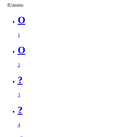
IUnoeio
O
1
O
2
?
3
?
4