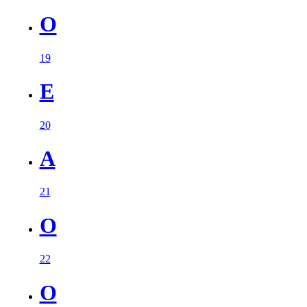
O
19
E
20
A
21
O
22
O