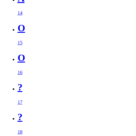
14
O
15
O
16
?
17
?
18