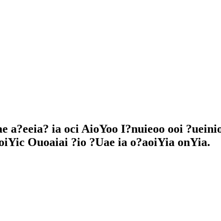
 a?eeia? ia oci AioYoo I?nuieoo ooi ?ueinio
oiYic Ouoaiai ?io ?Uae ia o?aoiYia onYia.