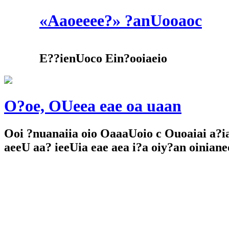
«Aaoeeee?» ?anUooaoc
E??ienUoco Ein?ooiaeio
O?oe, OUeea eae oa uaan
Ooi ?nuanaiia oio OaaaUoio c Ouoaiai a?iae
aeeU aa? ieeUia eae aea i?a oiy?an oiniane