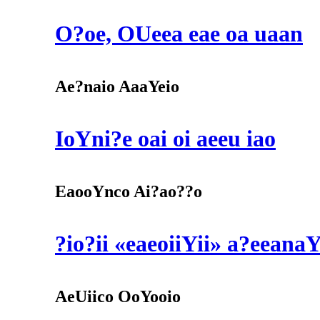
O?oe, OUeea eae oa uaan
Ae?naio AaaYeio
IoYni?e oai oi aeeu iao
EaooYnco Ai?ao??o
?io?ii «eaeoiiYii» a?eeana
AeUiico OoYooio