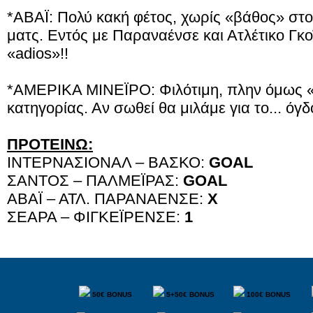
*ΑΒΑΪ: Πολύ κακή φέτος, χωρίς «βάθος» στο
ματς. Εντός με Παραναένσε και Ατλέτικο Γκοϊ
«adios»!!
*ΑΜΕΡΙΚΑ ΜΙΝΕΪΡΟ: Φιλότιμη, πλην όμως «λί
κατηγορίας. Αν σωθεί θα μιλάμε για το... όγδ
ΠΡΟΤΕΙΝΩ:
ΙΝΤΕΡΝΑΣΙΟΝΑΛ – ΒΑΣΚΟ:
GOAL
ΣΑΝΤΟΣ – ΠΑΛΜΕΪΡΑΣ:
GOAL
ΑΒΑΪ – ΑΤΛ. ΠΑΡΑΝΑΕΝΣΕ:
Χ
ΣΕΑΡΑ – ΦΙΓΚΕΪΡΕΝΣΕ:
1
50€ BONUS
5+50€ BONUS
100€ BONUS