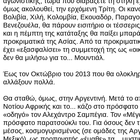
αγωνιστικής, τώρα που διαβάζετε τη στήλη έ
όμως ακολουθεί, την ερχόμενη Τρίτη. Οι κανο
Βολιβία, Χιλή, Κολομβία, Εκουαδόρ, Παραγ
Βενεζουέλα, θα πάρουν εισιτήριο οι τέσσερ
και η πέμπτη της κατάταξης θα παίξει μπαρ
προκριματικά της Ασίας. Από τα προκριματι
έχει «εξασφαλίσει» τη συμμετοχή της ως «οι
δεν θα μιλήσω για το... Μουντιάλ.
Έως τον Οκτώβριο του 2013 που θα ολοκλη
αλλάξουν πολλά.
Θα σταθώ, όμως, στην Αργεντινή. Μετά το 
Νοτίου Αφρικής και το... κάζο στο πρόσφατο
«οδηγό» τον Αλεχάντρο Σαμπέγια. Τον «Μέγα 
πρόσφατο παρατσούκλι του. Για όσους δεν τ
μέσος, κοσμογυρισμένος (σε ομάδες της Αργε
Μεξικό), ως προπονητής «έμαθε» τα... μυστι