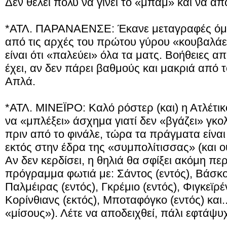
Δεν θέλει πολύ να γίνει το «μπαμ» και να απο
*ΑΤΛ. ΠΑΡΑΝΑΕΝΣΕ: Έκανε μεταγραφές όμως
από τις αρχές του πρώτου γύρου «κουβαλάει
είναι ότι «παλεύει» όλα τα ματς. Βοήθειες απ
έχει, αν δεν πάρει βαθμούς και μακριά από 
Απλά.
*ΑΤΛ. ΜΙΝΕΪΡΟ: Καλό ρόστερ (και) η Ατλέτικ
να «μπλέξει» άσχημα γιατί δεν «βγάζει» γκο
πριν από το φινάλε, τώρα τα πράγματα είνα
εκτός στην έδρα της «συμπολίτισσας» (και ο
Αν δεν κερδίσει, η θηλιά θα σφίξει ακόμη π
πρόγραμμα φωτιά με: Σάντος (εντός), Βάσκο 
Παλμέιρας (εντός), Γκρέμιο (εντός), Φιγκεϊρέ
Κορίνθιανς (εκτός), Μποταφόγκο (εντός) και.
«μίσους»). Λέτε να αποδειχθεί, πάλι εφτάψυχ