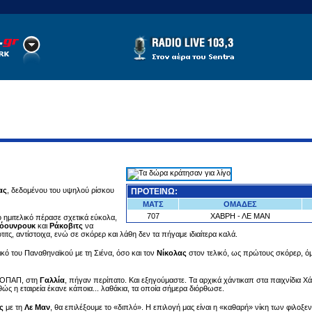
ιστικά
LiveScore
Κουπόνι
Τζίροι
Απόψεις
ας
, δεδομένου του υψηλού ρίσκου
ΠΡΟΤΕΙΝΩ:
ΜΑΤΣ
ΟΜΑΔΕΣ
707
ΧΑΒΡΗ - ΛΕ ΜΑΝ
ημιτελικό πέρασε σχετικά εύκολα,
όουνρουκ
και
Ράκοβιτς
να
τς, αντίστοιχα, ενώ σε σκόρερ και λάθη δεν τα πήγαμε ιδιαίτερα καλά.
ικό του Παναθηναϊκού με τη Σιένα, όσο και τον
Νίκολας
στον τελικό, ως πρώτους σκόρερ, ό
υ ΟΠΑΠ, στη
Γαλλία
, πήγαν περίπατο. Και εξηγούμαστε. Τα αρχικά χάντικαπ στα παιχνίδια Χ
θώς η εταιρεία έκανε κάποια... λαθάκια, τα οποία σήμερα διόρθωσε.
ς
με τη
Λε Μαν
, θα επιλέξουμε το «διπλό». Η επιλογή μας είναι η «καθαρή» νίκη των φιλοξ