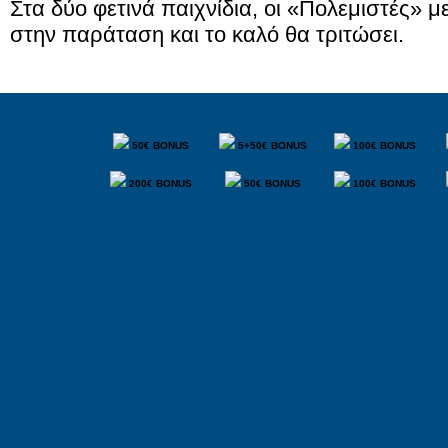
Στα δύο φετινά παιχνίδια, οι «Πολεμιστές» με
στην παράταση και το καλό θα τριτώσει.
50€ BONUS
5+50€ BONUS
100€ BONUS
200€ BONUS
50€ BONUS
100€ BONUS