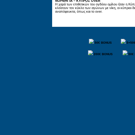
ΝΟΡΒΗΓΙΑ – ΚΥΠΡΟΣ OVER
Η χαρά των επιθετικών του ογδόου ομίλου ήταν η Κύπρ
κλείσουν τον κύκλο των αγώνων με νίκη, οι κύπριοι δ
αναπόφευκτα, όπως και το over.
50€ BONUS
5+50
200€ BONUS
50€