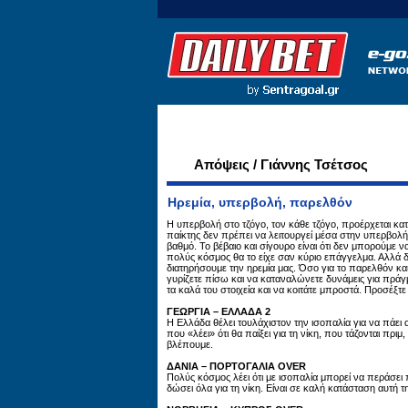
Ποδόσφαιρο
Ειδήσεις
Στατ
Απόψεις / Γιάννης Τσέτσος
Ηρεμία, υπερβολή, παρελθόν
Η υπερβολή στο τζόγο, τον κάθε τζόγο, προέρχεται κα
παίκτης δεν πρέπει να λειτουργεί μέσα στην υπερβολή
βαθμό. Το βέβαιο και σίγουρο είναι ότι δεν μπορούμε 
πολύς κόσμος θα το είχε σαν κύριο επάγγελμα. Αλλά δε
διατηρήσουμε την ηρεμία μας. Όσο για το παρελθόν και
γυρίζετε πίσω και να καταναλώνετε δυνάμεις για πράγμ
τα καλά του στοιχεία και να κοιτάτε μπροστά. Προσέξτ
ΓΕΩΡΓΙΑ – ΕΛΛΑΔΑ 2
Η Ελλάδα θέλει τουλάχιστον την ισοπαλία για να πάει α
που «λέει» ότι θα παίξει για τη νίκη, που τάζονται π
βλέπουμε.
ΔΑΝΙΑ – ΠΟΡΤΟΓΑΛΙΑ OVER
Πολύς κόσμος λέει ότι με ισοπαλία μπορεί να περάσει π
δώσει όλα για τη νίκη. Είναι σε καλή κατάσταση αυτή τ