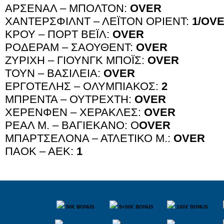
ΑΡΣΕΝΑΛ – ΜΠΟΛΤΟΝ:
OVER
ΧΑΝΤΕΡΣΦΙΛΝΤ – ΛΕΪΤΟΝ ΟΡΙΕΝΤ:
1/OV
ΚΡΟΥ – ΠΟΡΤ ΒΕΪΛ:
OVER
ΡΟΔΕΡΑΜ – ΣΑΟΥΘΕΝΤ:
OVER
ΖΥΡΙΧΗ – ΓΙΟΥΝΓΚ ΜΠΟΪΣ:
OVER
ΤΟΥΝ – ΒΑΣΙΛΕΙΑ:
OVER
ΕΡΓΟΤΕΛΗΣ – ΟΛΥΜΠΙΑΚΟΣ:
2
ΜΠΡΕΝΤΑ – ΟΥΤΡΕΧΤΗ:
OVER
ΧΕΡΕΝΦΕΝ – ΧΕΡΑΚΛΕΣ:
OVER
ΡΕΑΛ Μ. – ΒΑΓΙΕΚΑΝΟ: O
OVER
ΜΠΑΡΤΣΕΛΟΝΑ – ΑΤΛΕΤΙΚΟ Μ.:
OVER
ΠΑΟΚ – ΑΕΚ:
1
50€ BONUS
5+50€ BONUS
100€ BONUS