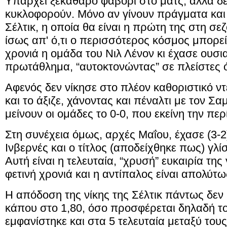
Υπάρχει ξεκάθαρο φαβορί στο ματς, αλλά δε
κυκλοφορούν. Μόνο αν γίνουν πράγματα και
Σέλτικ, η οποία θα είναι η πρώτη της στη σε
ίσως απ' ό,τι ο περισσότερος κόσμος μπορεί
χρονιά η ομάδα του Νιλ Λένον κι έχασε ουσι
πρωτάθλημα, “αυτοκτονώντας” σε πλείστες 
Αφενός δεν νίκησε στο πλέον καθοριστικό ντ
και το άξιζε, χάνοντας και πέναλτι με τον Σ
μείνουν οι ομάδες το 0-0, που εκείνη την περ
Στη συνέχεια όμως, αρχές Μαΐου, έχασε (3-
Ινβερνές και ο τίτλος (αποδείχθηκε πως) γλί
Αυτή είναι η τελευταία, “χρυσή” ευκαιρία της
φετινή χρονιά και η αντίπαλος είναι απολύτω
Η απόδοση της νίκης της Σέλτικ πάντως δεν 
κάπου στο 1,80, όσο προσφέρεται δηλαδή τ
εμφανίστηκε και στα 5 τελευταία μεταξύ το