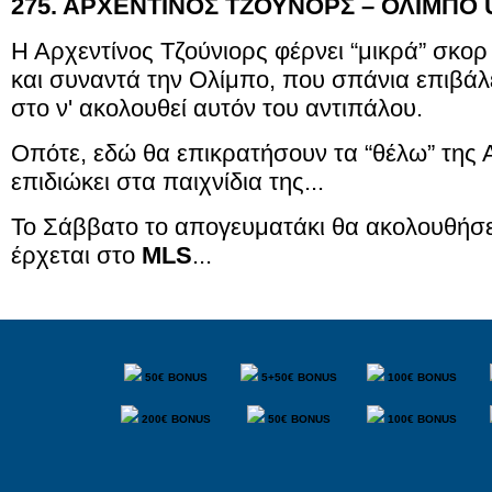
275. ΑΡΧΕΝΤΙΝΟΣ ΤΖΟΥΝΟΡΣ – ΟΛΙΜΠΟ
Η Αρχεντίνος Τζούνιορς φέρνει “μικρά” σκ
και συναντά την Ολίμπο, που σπάνια επιβάλε
στο ν' ακολουθεί αυτόν του αντιπάλου.
Οπότε, εδώ θα επικρατήσουν τα “θέλω” της Αρ
επιδιώκει στα παιχνίδια της...
Το Σάββατο το απογευματάκι θα ακολουθήσε
έρχεται στο
MLS
...
50€ BONUS
5+50€ BONUS
100€ BONUS
200€ BONUS
50€ BONUS
100€ BONUS