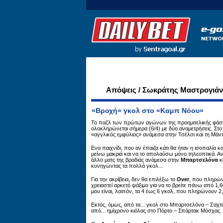
Ποδόσφαιρο
Ειδήσεις
Στατ
Απόψεις / Σωκράτης Μαστρογιά
«Βροχή» γκολ στο «Καμπ Νόου»
Το παζλ των πρώτων αγώνων της προημιτελικής φάσ
ολοκληρώνεται σήμερα (6/4) με δύο αναμετρήσεις. Στο
«αγγλικός εμφύλιος» ανάμεσα στην Τσέλσι και τη Μάντ
Ενα παιχνίδι, που αν έπαιζα κάτι θα ήταν η ισοπαλία κα
μείνω μακριά και να το απολαύσω μόνο τηλεοπτικά. Α
άλλο ματς της βραδιάς ανάμεσα στην
Μπαρτσελόνα
κ
κυνηγώντας τα πολλά γκολ...
Για την ακρίβεια, δεν θα επιλέξω το
Over
, που πληρών
χρειαστεί αρκετό ψάξιμο για να το βρείτε πάνω από 1
μου είναι, λοιπόν, τα 4 έως 6 γκολ, που πληρώνουν 
Εκτός, όμως, από τα... γκολ στο Μπαρτσελόνα – Σαχτ
από... ημίχρονο κιόλας στο Πόρτο – Σπάρτακ Μόσχας.