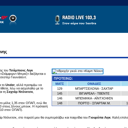
ιστικά
LiveScore
Κουπόνι
Τζίροι
Απόψεις
ννης
ης του
Τσάμπιονς Λιγκ
 «Στάμφορντ Μπριτζ» διεξάγεται ο
σεστερ Γιουνάιτεντ.
ΠΡΟΤΕΙΝΩ:
ΜΑΤΣ
ΟΜΑΔΕΣ
ι το
Under
, αλλά προτιμάω να
ντίθετα, λέω να ασχοληθώ με το
129
ΜΠΑΡΤΣΕΛΟΝΑ - ΣΑΧΤΑΡ
αι τη
Σαχτάρ Ντόνετσκ
,
145
ΒΙΓΙΑΡΕΑΛ - ΤΒΕΝΤΕ
146
ΜΠΕΝΦΙΚΑ - ΑΪΝΤΧΟΦΕΝ
ει μόλις 1,35 στον ΟΠΑΠ, ενώ θα
148
ΠΟΡΤΟ - ΣΠΑΡΤΑΚ Μ.
1
,60 στους ξένους μπουκ. Η πρότασή
2,10 στον ΟΠΑΠ).
άρ Ντόνετσκ, στο παρολί μου θα συμπεριλάβω και παιχνίδια του
Γιουρόπα Λιγκ
. Καλή επιλο