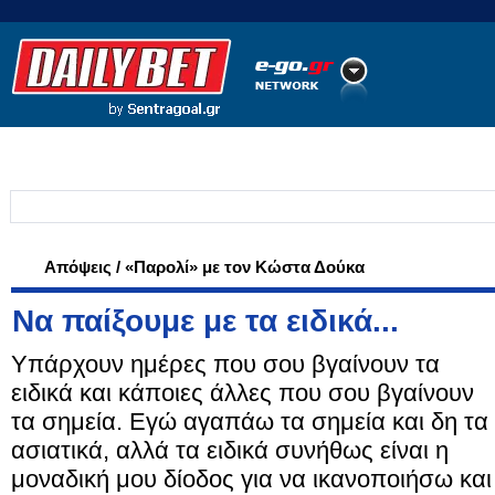
Ποδόσφαιρο
Ειδήσεις
Στατιστικά
LiveScore
Σαν Λορέντζο
(
Απόψεις / «Παρολί» με τον Κώστα Δούκα
Να παίξουμε με τα ειδικά...
Υπάρχουν ημέρες που σου βγαίνουν τα
ειδικά και κάποιες άλλες που σου βγαίνουν
τα σημεία. Εγώ αγαπάω τα σημεία και δη τα
ασιατικά, αλλά τα ειδικά συνήθως είναι η
μοναδική μου δίοδος για να ικανοποιήσω και