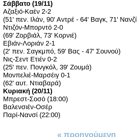
Σάββατο (19/11)
Αζαξιό-Καέν 2-2
(51' πεν. Ιλάν, 90' Αντρέ - 64' Βαγκ, 71' Νανζί
Ντιζόν-Μπορντό 2-0
(69' Ζορβιάλ, 73' Κορνιέ)
Εβιάν-Λοριάν 2-1
(2' πεν. Σαγκμπό, 59' Βας - 47' Σουνού)
Νις-Σεντ Ετιέν 0-2
(25' πεν. Πονγκόλ, 39' Ζουμά)
Μονπελιέ-Μαρσέιγ 0-1
(62' αυτ. Ντιαβαρά)
Κυριακή (20/11)
Μπρεστ-Σοσό (18:00)
Βαλενσιέν-Οσέρ
Παρί-Νανσί (22:00)
« προηγούμενη
1 απ