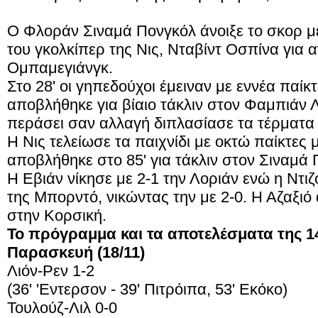
Ο Φλοράν Σιναμά Πονγκόλ άνοιξε το σκορ με
του γκολκίπερ της Νις, Νταβίντ Οσπίνα για 
Ομπαμεγιάνγκ.
Στο 28' οι γηπεδούχοι έμειναν με εννέα παίκ
αποβλήθηκε για βίαιο τάκλιν στον Φαμπιάν 
περάσει σαν αλλαγή διπλασίασε τα τέρματα
Η Νις τελείωσε τα παιχνίδι με οκτώ παίκτες μ
αποβλήθηκε στο 85' για τάκλιν στον Σιναμά 
Η Εβιάν νίκησε με 2-1 την Λοριάν ενώ η Ντιζό
της Μπορντό, νικώντας την με 2-0. Η Αζαξιό
στην Κορσική.
Το πρόγραμμα και τα αποτελέσματα της 1
Παρασκευή (18/11)
Λιόν-Ρεν 1-2
(36' 'Εντερσον - 39' Πιτρόιπα, 53' Εκόκο)
Τουλούζ-Λιλ 0-0