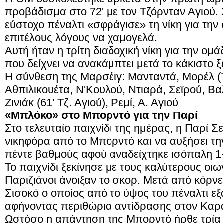
προβάδισμα στο 72' με τον Τζόρνταν Αγιού. 
εύστοχο πέναλτι «σφράγισε» τη νίκη για την 
επιτέλους λόγους να χαμογελά.
Αυτή ήταν η τρίτη διαδοχική νίκη για την 
που δείχνει να ανακάμπτει μετά το κάκιστο ξ
Η σύνθεση της Μαρσέιγ: Μανταντά, Μορέλ (7
Αθπιλικουέτα, Ν'Κουλού, Ντιαρά, Σεϊρού, Βα
Ζινιάκ (61' Τζ. Αγιού), Ρεμί, Α. Αγιού
«Μπλόκο» στο Μπορντό για την Παρί
Στο τελευταίο παιχνίδι της ημέρας, η Παρί 
νικηφόρα από το Μπορντό και να αυξήσει τη
πέντε βαθμούς αφού αναδείχτηκε ισόπαλη 1-
Το παιχνίδι ξεκίνησε με τους καλύτερους οι
Παριζιάνοι άνοιξαν το σκορ. Μετά από κόρν
Σισοκό ο οποίος από το ύψος του πέναλτι ε
αφήνοντας περιθώρια αντίδρασης στον Καρ
Ωστόσο η απάντηση της Μπορντό ήρθε τρία 