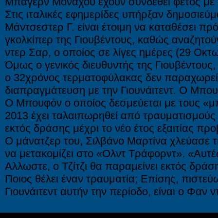
Μπάγερν Μονάχου έχουν συνδεθεί φέτος με το
Στις ιταλικές εφημερίδες υπήρξαν δημοσιεύ
Μάντσεστερ Γ. είναι έτοιμη να καταθέσει πρ
γκολκίπερ της Γιουβέντους, καθώς αναζητού
ντερ Σαρ, ο οποίος σε λίγες ημέρες (29 Οκτω
Όμως ο γενικός διευθυντής της Γιουβέντους
ο 32χρόνος τερματοφύλακας δεν παραχωρείτ
διαπραγμάτευση με την Γιουνάιτεντ. Ο Μπου
Ο Μπουφόν ο οποίος δεσμεύεται με τους «μπι
2013 έχει ταλαιπωρηθεί από τραυματισμούς τ
εκτός δράσης μέχρι το νέο έτος εξαιτίας πρ
Ο μάνατζερ του, Σιλβάνο Μαρτίνα χλεύασε τ
να μετακομίζει στο «Oλντ Τράφορντ». «Αυτές
Αλλωστε, ο Τζίτζι θα παραμείνει εκτός δράση
Ποιος θέλει έναν τραυματία; Επίσης, πιστεύω
Γιουνάιτεντ αυτήν την περίοδο, είναι ο Φαν 