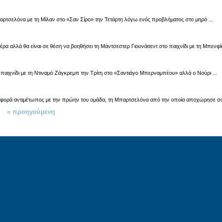
αρτσελόνα με τη Μίλαν στο «Σαν Σίρο» την Τετάρτη λόγω ενός προβλήματος στο μηρό ...
α αλλά θα είναι σε θέση να βοηθήσει τη Μάντσεστερ Γιουνάιτεντ στο παιχνίδι με τη Μπενφίκ
 παιχνίδι με τη Ντιναμό Ζάγκρεμπ την Τρίτη στο «Σαντιάγο Μπερναμπέου» αλλά ο Νούρι ...
τη φορά αντιμέτωπος με την πρώην του ομάδα, τη Μπαρτσελόνα από την οποία αποχώρησε σαν&
« προηγούμενη
επόμενη »
1 από 10