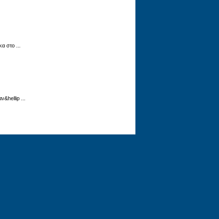
α στο ...
hellip ...