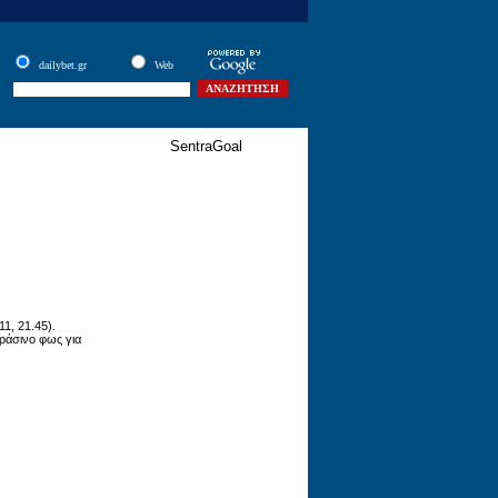
dailybet.gr
Web
SentraGoal
Αγορά
Bonus
1, 21.45).
πράσινο φως για