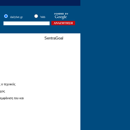
dailybet.gr
Web
SentraGoal
Αγορά
Bonus
 ο τεχνικός
αχος
εμφάνιση του και