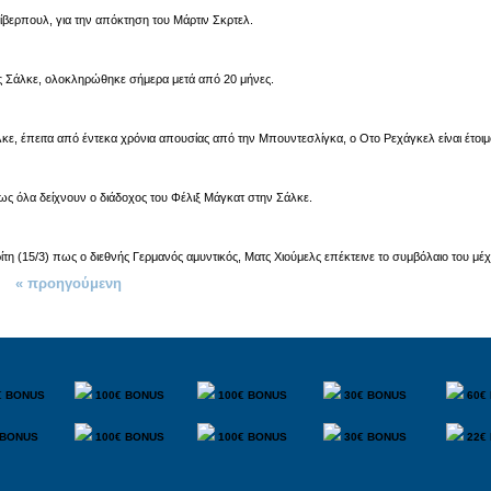
Λίβερπουλ, για την απόκτηση του Μάρτιν Σκρτελ.
ης Σάλκε, ολοκληρώθηκε σήμερα μετά από 20 μήνες.
, έπειτα από έντεκα χρόνια απουσίας από την Μπουντεσλίγκα, ο Οτο Ρεχάγκελ είναι έτοιμο
ως όλα δείχνουν ο διάδοχος του Φέλιξ Μάγκατ στην Σάλκε.
 (15/3) πως ο διεθνής Γερμανός αμυντικός, Ματς Χιούμελς επέκτεινε το συμβόλαιο του μέχρι
« προηγούμενη
επόμενη »
1 από 13
€ BONUS
100€ BONUS
100€ BONUS
30€ BONUS
60€
 BONUS
100€ BONUS
100€ BONUS
30€ BONUS
22€