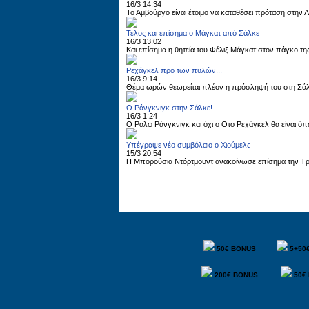
16/3 14:34
Το Αμβούργο είναι έτοιμο να καταθέσει πρόταση στην 
Τέλος και επίσημα ο Μάγκατ από Σάλκε
16/3 13:02
Και επίσημα η θητεία του Φέλιξ Μάγκατ στον πάγκο τ
Ρεχάγκελ προ των πυλών...
16/3 9:14
Θέμα ωρών θεωρείται πλέον η πρόσληψή του στη Σάλκε
Ο Ράνγκνιγκ στην Σάλκε!
16/3 1:24
Ο Ραλφ Ράνγκνιγκ και όχι ο Οτο Ρεχάγκελ θα είναι όπ
Υπέγραψε νέο συμβόλαιο ο Χιούμελς
15/3 20:54
Η Μπορούσια Ντόρτμουντ ανακοίνωσε επίσημα την Τρίτη
50€ BONUS
5+50
200€ BONUS
50€