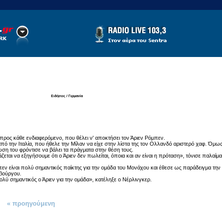
ιστικά
LiveScore
Τζίροι
Κουπόνι
Απόψεις
Ειδήσεις / Γερμανία
προς κάθε ενδιαφερόμενο, που θέλει ν' αποκτήσει τον Άριεν Ρόμπεν.
 την Ιταλία, που ήθελε την Μίλαν να είχε στην λίστα της τον Ολλανδό αριστερό χαφ. Όμως
ση του φρόντισε να βάλει τα πράγματα στην θέση τους.
εται να εξηγήσουμε ότι ο Άριεν δεν πωλείται, όποια και αν είναι η πρόταση», τόνισε παλαίμ
 είναι πολύ σημαντικός παίκτης για την ομάδα του Μονάχου και έθεσε ως παράδειγμα την 
μβούργου.
πολύ σημαντικός ο Άριεν για την ομάδα», κατέληξε ο Νέρλινγκερ.
« προηγούμενη
επόμενη »
1 από 13