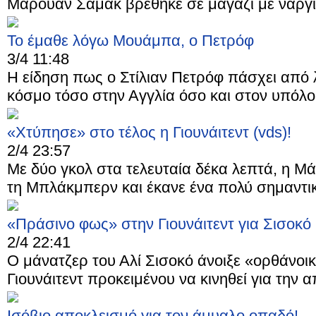
Μαρούαν Σαμάκ βρέθηκε σε μαγαζί με ναργιλέ
Το έμαθε λόγω Μουάμπα, ο Πετρόφ
3/4 11:48
Η είδηση πως ο Στίλιαν Πετρόφ πάσχει από λ
κόσμο τόσο στην Αγγλία όσο και στον υπόλοι
«Χτύπησε» στο τέλος η Γιουνάιτεντ (vds)!
2/4 23:57
Με δύο γκολ στα τελευταία δέκα λεπτά, η Μά
τη Μπλάκμπερν και έκανε ένα πολύ σημαντικό
«Πράσινο φως» στην Γιουνάιτεντ για Σισοκό
2/4 22:41
Ο μάνατζερ του Αλί Σισοκό άνοιξε «ορθάνοι
Γιουνάιτεντ προκειμένου να κινηθεί για την α
Ισόβιο αποκλεισμό για τον άμυαλο οπαδό!