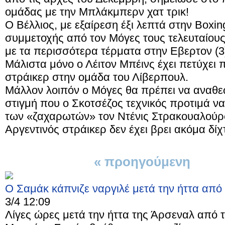
ομάδας με την Μπλάκμπερν χατ τρικ!
Ο Βέλλιος, με εξαίρεση έξι λεπτά στην Boxin
συμμετοχής από τον Μόγες τους τελευταίους μ
με τα περισσότερα τέρματα στην Εβερτον (3
Μάλιστα μόνο ο Λέιτον Μπέινς έχει πετύχει
στράικερ στην ομάδα του Λίβερπουλ.
Μάλλον λοιπόν ο Μόγες θα πρέπει να αναθεω
στιγμή που ο Σκοτσέζος τεχνικός προτιμά 
των «ζαχαρωτών» τον Ντένις Στρακουαλούρσι
Αργεντινός στράικερ δεν έχει βρει ακόμα δί
« προηγούμενη
1 απ
Ο Σαμάκ κάπνιζε ναργιλέ μετά την ήττα από
3/4 12:09
Λίγες ώρες μετά την ήττα της Άρσεναλ από τ