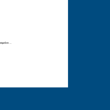
μείνει ...