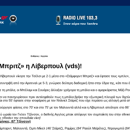
ιστικά
LiveScore
Κουπόνι
Τζίροι
Απόψεις
Ειδήσεις / Αγγλία
πριτζ» η Λίβερπουλ (vds)!
 Λίβερπουλ νίκησε την Τσέλσι με 2-1 μέσα στο «Στάμφορντ Μπριτζ» και έφτασε τους «μπλε», 
 συντριβή από την Αρσεναλ με 5-3, γνώρισε δεύτερη διαδοχική ήττα στην έδρα της, κάτι που 
τη μπάλα, οι Μπέλαμι και Σουάρες άλλαξαν γρήγορα τη μπάλα και ο αμαρκάριστος Μάξι Ρον
σι να πανηγυρίσουν πριν αντιληφθούν πως η μπάλα βρήκε την εξωτερική πλευρά των διχτύ
ι στο 55’ έφτασε στην ισοφάριση με τον Ντάνιελ Στάριτζ που είχε περάσει ως αλλαγή μετά α
ιούργησε φάσεις στο 70’ και στο 75’ με τον Μαλουντά αλλά και η Λίβερπουλ απείλησε στο 86
 ωραία τον Γκλεν Τζόνσον, ο διεθνής Αγγλος μπακ απέφυγε τον συμπαίκτη του στην εθνική
υς «Reds» την σπουδαία νίκη!
τρίγκες, 87' Τζόνσον)
, Λάμπαρντ, Μαλουντά, Ομπι Μίκελ (46’ Στάριτζ), Ραμίρες (84’ Ραούλ Μεϊρέλες), Ντρογκμπά (84