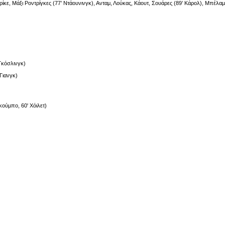
ρίκε, Μάξι Ροντρίγκες (77’ Ντάουνινγκ), Ανταμ, Λούκας, Κάουτ, Σουάρες (89’ Κάρολ), Μπέλαμ
 Γκόσλινγκ)
 Γιανγκ)
ακούμπο, 60' Χόιλετ)