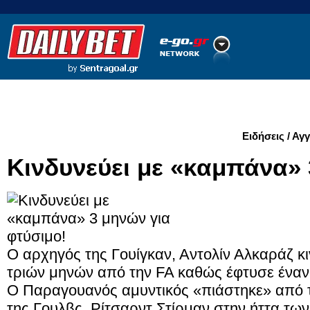
Ποδόσφαιρο
Ειδήσεις
Στατιστικά
LiveScore
Ειδήσεις / Αγ
Κινδυνεύει με «καμπάνα» 
Ο αρχηγός της Γουίγκαν, Αντολίν Αλκαράζ κ
τριών μηνών από την FA καθώς έφτυσε έναν 
Ο Παραγουανός αμυντικός «πιάστηκε» από τι
της Γουλβς, Ρίτσαρντ Στίρμαν στην ήττα των