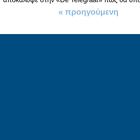
« προηγούμενη
1 απ