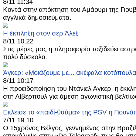
8/11 11:34
Κοντά στην απόκτηση του Αμάουρι της Γιουβ
αγγλικά δημοσιεύματα.
Η έκπληξη στον σερ Άλεξ
8/11 10:22
Στις μέρες μας η πληροφορία ταξιδεύει αστρ
πολύ δύσκολα.
Άγκερ: «Μοιάζουμε με... ακέφαλα κοτόπουλα
8/11 10:17
Η προειδοποίηση του Ντάνιελ Αγκερ, η έκκλ
στη Λίβερπουλ για άμεση αγωνιστική βελτίωσ
Εκλεισε το «παιδί-θαύμα» της PSV η Γιουνάι
7/11 19:10
Ο 15χρόνος Βέλγος, γεννημένος στην Βραζι
αποκάλυψε στην «De Telegraaf» πως θα υπο