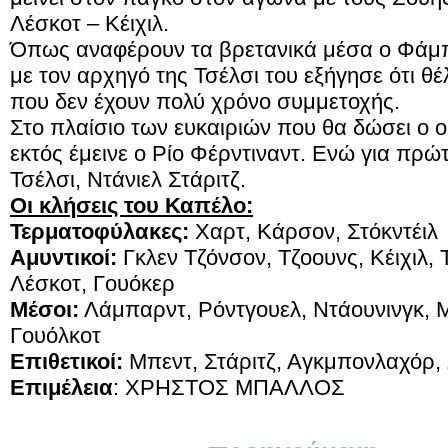
Λέσκοτ – Κέιχιλ.
Όπως αναφέρουν τα βρετανικά μέσα ο Φάμπ
με τον αρχηγό της Τσέλσι του εξήγησε ότι θέ
που δεν έχουν πολύ χρόνο συμμετοχής.
Στο πλαίσιο των ευκαιριών που θα δώσει ο 
εκτός έμεινε ο Ρίο Φέρντιναντ. Ενώ για πρώ
Τσέλσι, Ντάνιελ Στάριτζ.
Οι κλήσεις του Καπέλο:
Τερματοφύλακες:
Χαρτ, Κάρσον, Στόκντέιλ
Αμυντικοί:
Γκλεν Τζόνσον, Τζοουνς, Κέιχιλ, 
Λέσκοτ, Γουόκερ
Μέσοι:
Λάμπαρντ, Ρόντγουελ, Ντάουνινγκ, Μ
Γουόλκοτ
Επιθετικοί:
Μπεντ, Στάριτζ, Αγκμπονλαχόρ,
Επιμέλεια
: ΧΡΗΣΤΟΣ ΜΠΑΛΛΟΣ