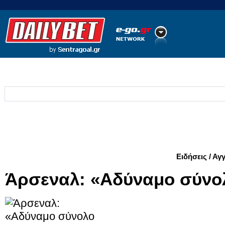
Ποδόσφαιρο
Ειδήσεις
Στατιστικά
LiveScore
Νοτς Κάουντι
: 1 - 2
Ειδήσεις / Αγ
Άρσεναλ: «Αδύναμο σύνο