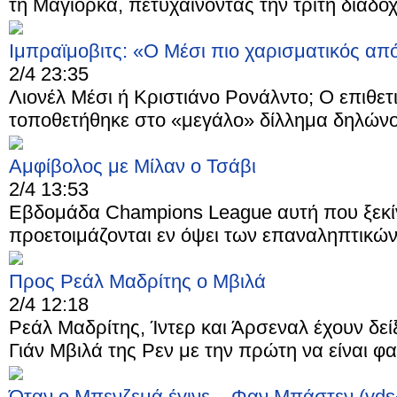
τη Μαγιόρκα, πετυχαίνοντας την τρίτη διαδοχι
Ιμπραϊμοβιτς: «Ο Μέσι πιο χαρισματικός απ
2/4 23:35
Λιονέλ Μέσι ή Κριστιάνο Ρονάλντο; Ο επιθετ
τοποθετήθηκε στο «μεγάλο» δίλλημα δηλώνο
Αμφίβολος με Μίλαν ο Τσάβι
2/4 13:53
Εβδομάδα Champions League αυτή που ξεκίν
προετοιμάζονται εν όψει των επαναληπτικών
Προς Ρεάλ Μαδρίτης ο Μβιλά
2/4 12:18
Ρεάλ Μαδρίτης, Ίντερ και Άρσεναλ έχουν δεί
Γιάν Μβιλά της Ρεν με την πρώτη να είναι φα
Όταν ο Μπενζεμά έγινε... Φαν Μπάστεν (vds