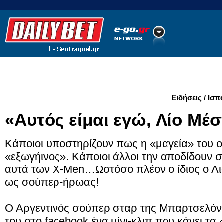
Ποδόσφαιρο
Ειδήσεις
Στατιστικά
LiveScore
Ειδήσεις / Ισπ
«Αυτός είμαι εγώ, Λίο Μέσι
Κάποιοι υποστηρίζουν πως η «μαγεία» του οφ
«εξωγήινος». Κάποιοι άλλοι την αποδίδουν 
αυτά των X-Men…Ωστόσο πλέον ο ίδιος ο Λιο
ως σούπερ-ήρωας!
Ο Αργεντινός σούπερ σταρ της Μπαρτσελόν
του στο facebook ένα μίνι-κλιπ που κάνει τ