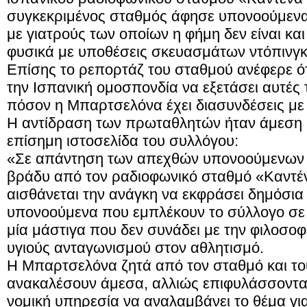
συγκεκριμένος σταθμός άφησε υπονοούμενα ό
με γιατρούς των οποίων η φήμη δεν είναι κα
φυσικά με υποθέσεις σκευασμάτων ντόπινγκ
Επίσης το ρεπορτάζ του σταθμού ανέφερε ότ
την Ισπανική ομοσπονδία να εξετάσει αυτές τ
πόσον η Μπαρτσελόνα έχει διασυνδέσεις με 
Η αντίδραση των πρωταθλητών ήταν άμεση 
επίσημη ιστοσελίδα του συλλόγου:
«Σε απάντηση των απεχθών υπονοούμενων 
βράδυ από τον ραδιοφωνικό σταθμό «Καντέν
αισθάνεται την ανάγκη να εκφράσει δημόσια
υπονοούμενα που εμπλέκουν το σύλλογο σε υ
μία μάστιγα που δεν συνάδει με την φιλοσοφ
υγιούς ανταγωνισμού στον αθλητισμό.
Η Μπαρτσελόνα ζητά από τον σταθμό και τ
ανακαλέσουν άμεσα, αλλιώς επιφυλάσσονται 
νομική υπηρεσία να αναλαμβάνει το θέμα για