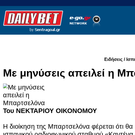
Ποδόσφαιρο
Ειδήσεις
Στατιστικά
LiveScore
Ειδήσεις / Ισπ
Με μηνύσεις απειλεί η Μ
Του ΝΕΚΤΑΡΙΟΥ ΟΙΚΟΝΟΜΟΥ
Η διοίκηση της Μπαρτσελόνα φέρεται ότι θα κ
ισπανικού ραδιοφωνικού σταθμού «Καντένα 