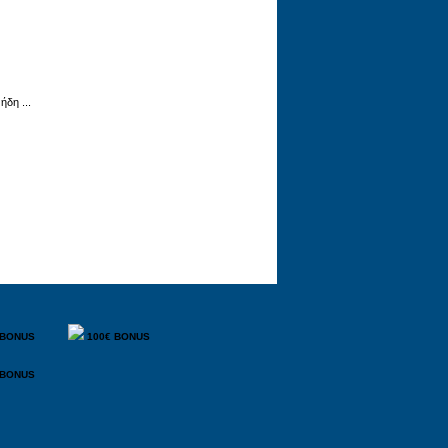
ήδη ...
 BONUS
100€ BONUS
 BONUS