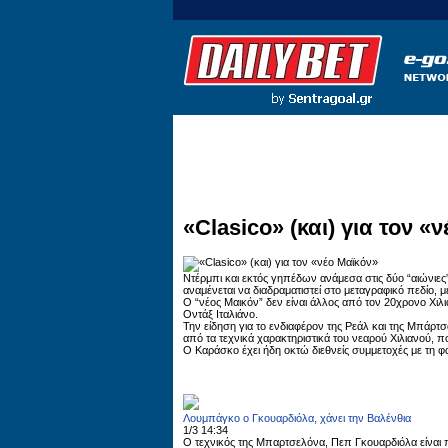
Ποδόσφαιρο
Ειδήσεις
Στατ
«Clasico» (και) για τον «
Ντέρμπι και εκτός γηπέδων ανάμεσα στις δύο “αιώνιες
αναμένεται να διαδραματιστεί στο μεταγραφικό πεδίο, 
Ο “νέος Μαικόν” δεν είναι άλλος από τον 20χρονο Χιλ
Οντάξ Ιταλιάνο.
Την είδηση για το ενδιαφέρον της Ρεάλ και της Μπάρ
από τα τεχνικά χαρακτηριστικά του νεαρού Χιλιανού, πο
Ο Καράσκο έχει ήδη οκτώ διεθνείς συμμετοχές με τη φα
Λουμπάγκο ο Γκουαρδιόλα, χάνει την Βαλένθια
1/3 14:34
Ο τεχνικός της Μπαρτσελόνα, Πεπ Γκουαρδιόλα είναι 