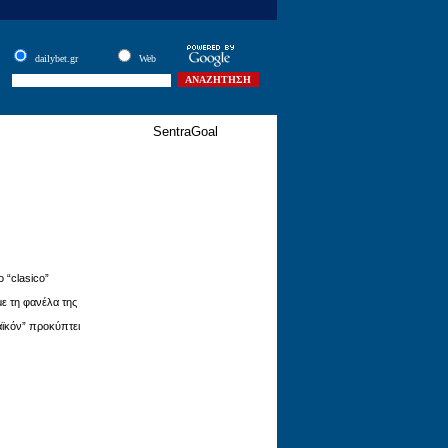
dailybet.gr
Web
SentraGoal
Αγορά
Bonus
 “clasico”
ε τη φανέλα της
αϊκόν” προκύπτει