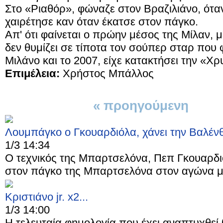
Στο «Ριαθόρ», φώναζε στον Βραζιλιάνο, όταν 
χαιρέτησε καν όταν έκατσε στον πάγκο.
Απ' ότι φαίνεται ο πρώην μέσος της Μίλαν, 
δεν θυμίζει σε τίποτα τον σούπερ σταρ που
Μιλάνο και το 2007, είχε κατακτήσει την «
Επιμέλεια:
Χρήστος Μπάλλος
« προηγούμενη
1 απ
Λουμπάγκο ο Γκουαρδιόλα, χάνει την Βαλέν
1/3 14:34
Ο τεχνικός της Μπαρτσελόνα, Πεπ Γκουαρδιό
στον πάγκο της Μπαρτσελόνα στον αγώνα με 
Κριστιάνο jr. x2...
1/3 14:00
Η τελευταία φημολογία που έχει αναπτυχθεί θέ