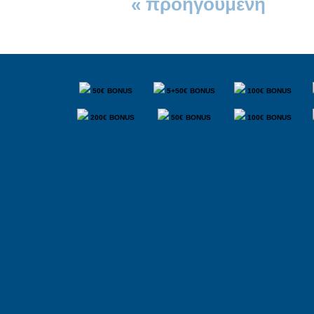
« προηγούμενη
1 απ
50€ BONUS
5+50€ BONUS
100€ BONUS
200€ BONUS
50€ BONUS
100€ BONUS