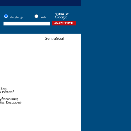
dailybet.gr
Web
SentraGoal
Αγορά
Bonus
 Σισέ.
ν ιδέα από
 γήπεδο και η
δίες. Ευχαριστώ