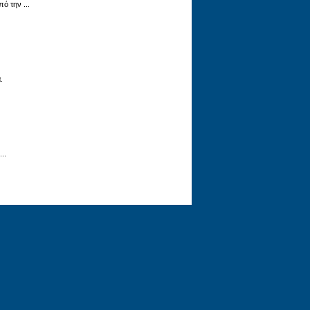
ό την ...
.
..