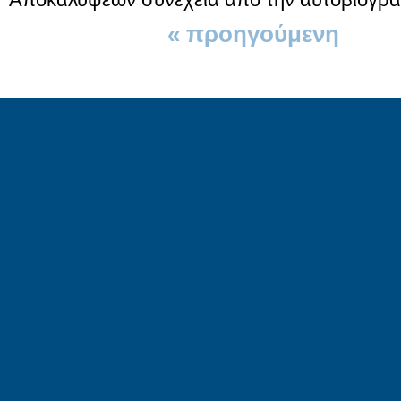
« προηγούμενη
1 απ