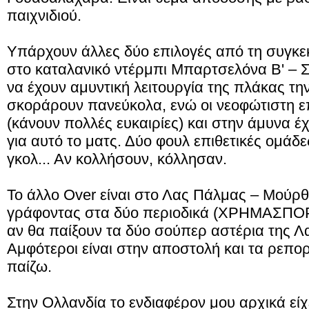
παιχνιδιού.
Υπάρχουν άλλες δύο επιλογές από τη συγκεκ
στο καταλανικό ντέρμπι Μπαρτσελόνα Β' –
να έχουν αμυντική λειτουργία της πλάκας τη
σκοράρουν πανεύκολα, ενώ οι νεοφώτιστη ε
(κάνουν πολλές ευκαιρίες) και στην άμυνα έχ
για αυτό το ματς. Δύο φουλ επιθετικές ομάδε
γκολ... Αν κολλήσουν, κόλλησαν.
Το άλλο Over είναι στο Λας Πάλμας – Μούρθι
γράφοντας στα δύο περιοδικά (ΧΡΗΜΑΣΠΟΡ, 
αν θα παίξουν τα δύο σούπερ αστέρια της Λα
Αμφότεροι είναι στην αποστολή και τα ρεπορ
παίζω.
Στην Ολλανδία το ενδιαφέρον μου αρχικά εί