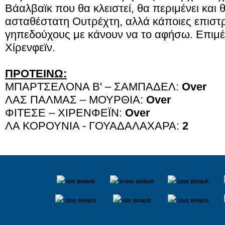
Βάαλβαϊκ που θα κλειστεί, θα περιμένει και 
ασταθέστατη Ουτρέχτη, αλλά κάποιες επιστρ
γηπεδούχους με κάνουν να το αφήσω. Επιμέ
Χίρενφεϊν.
ΠΡΟΤΕΙΝΩ:
ΜΠΑΡΤΣΕΛΟΝΑ Β' – ΣΑΜΠΑΔΕΛ:
Over
ΛΑΣ ΠΑΛΜΑΣ – ΜΟΥΡΘΙΑ:
Over
ΦΙΤΕΣΕ – ΧΙΡΕΝΦΕΪΝ:
Over
ΛΑ ΚΟΡΟΥΝΙΑ - ΓΟΥΑΔΑΛΑΧΑΡΑ:
2
50€ BONUS
5+50€ BONUS
100€ BONUS
200€ BONUS
50€ BONUS
100€ BONUS