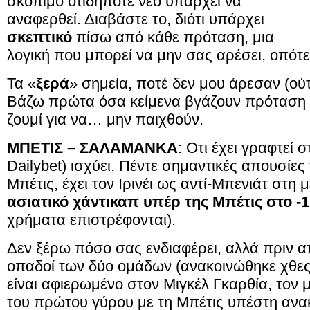
σκόπιμο οτιδήποτε νέο υπάρχει να
αναφερθεί. Διαβάστε το, διότι υπάρχει
σκεπτικό
πίσω από κάθε πρόταση, μια
λογική που μπορεί να μην σας αρέσει, οπότε
Τα «
ξερά
»
σημεία, ποτέ δεν μου άρεσαν (ούτ
Βάζω πρώτα όσα κείμενα βγάζουν πρόταση κ
ζουμί για να… μην παιχθούν.
ΜΠΕΤΙΣ – ΣΑΛΑΜΑΝΚΑ
: Οτι έχει γραφτε
Dailybet) ισχύει. Πέντε σημαντικές απουσίε
Μπέτις, έχει τον Ιρινέι ως αντί-Μπενιάτ στη
ασιατικό χάντικαπ υπέρ της Μπέτις στο -1
χρήματα επιστρέφονται).
Δεν ξέρω πόσο σας ενδιαφέρει, αλλά πριν α
οπαδοί των δύο ομάδων (ανακοινώθηκε χθες,
είναι αφιερωμένο στον Μιγκέλ Γκαρθία, τον
του πρώτου γύρου με τη Μπέτις υπέστη ανα