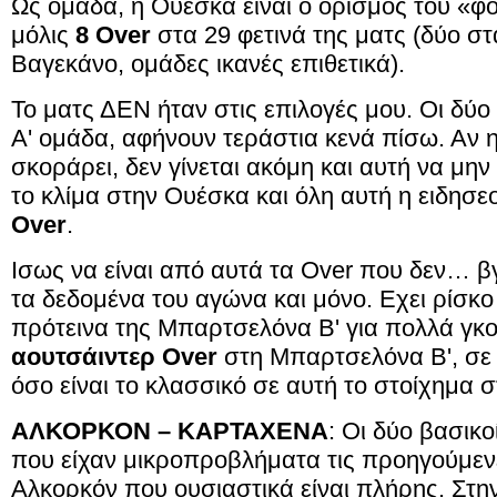
Ως ομάδα, η Ουέσκα είναι ο ορισμός του «φο
μόλις
8 Over
στα 29 φετινά της ματς (δύο στ
Βαγεκάνο, ομάδες ικανές επιθετικά).
Το ματς ΔΕΝ ήταν στις επιλογές μου. Οι δύ
Α' ομάδα, αφήνουν τεράστια κενά πίσω. Αν 
σκοράρει, δεν γίνεται ακόμη και αυτή να μην
το κλίμα στην Ουέσκα και όλη αυτή η ειδησ
Over
.
Ισως να είναι από αυτά τα Over που δεν… β
τα δεδομένα του αγώνα και μόνο. Εχει ρίσκο
πρότεινα της Μπαρτσελόνα Β' για πολλά γκ
αουτσάιντερ Over
στη Μπαρτσελόνα Β', σε 
όσο είναι το κλασσικό σε αυτή το στοίχημα 
ΑΛΚΟΡΚΟΝ – ΚΑΡΤΑΧΕΝΑ
: Οι δύο βασικο
που είχαν μικροπροβλήματα τις προηγούμενες
Αλκορκόν που ουσιαστικά είναι πλήρης. Στη