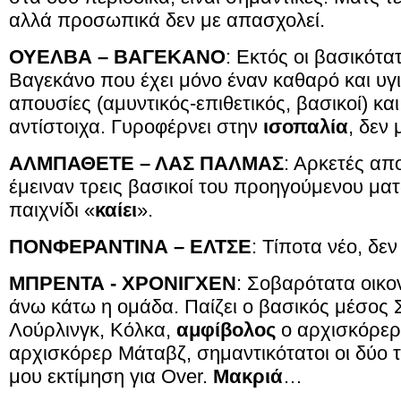
αλλά προσωπικά δεν με απασχολεί.
ΟΥΕΛΒΑ – ΒΑΓΕΚΑΝΟ
: Εκτός οι βασικότατ
Βαγεκάνο που έχει μόνο έναν καθαρό και υγιή
απουσίες (αμυντικός-επιθετικός, βασικοί) κα
αντίστοιχα. Γυροφέρνει στην
ισοπαλία
, δεν 
ΑΛΜΠΑΘΕΤΕ – ΛΑΣ ΠΑΛΜΑΣ
: Αρκετές απ
έμειναν τρεις βασικοί του προηγούμενου μα
παιχνίδι «
καίει
».
ΠΟΝΦΕΡΑΝΤΙΝΑ – ΕΛΤΣΕ
: Τίποτα νέο, δεν
ΜΠΡΕΝΤΑ - ΧΡΟΝΙΓΧΕΝ
: Σοβαρότατα οικ
άνω κάτω η ομάδα. Παίζει ο βασικός μέσος Σχ
Λούρλινγκ, Κόλκα,
αμφίβολος
ο αρχισκόρερ 
αρχισκόρερ Μάταβζ, σημαντικότατοι οι δύο 
μου εκτίμηση για Over.
Μακριά
…