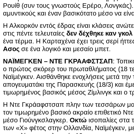
Ρουίθ (συν τους γνωστούς Ερέρο, Λονγκάς).
αμυντικούς και έναν βασικότατο μέσο να είνα
Η Αλκορκόν εντός έδρας είναι κλάσεις ανώτε
στις πέντε τελευταίες
δεν δέχθηκε καν γκολ
ένα τέρμα. Η Καρταχένα έχει τρεις σερί ήττε
Ασος
σε ένα λογικό και μεσαίο μπετ.
ΝΑΪΜΕΓΚΕΝ – ΝΤΕ ΓΚΡΑΑΦΣΤΣΑΠ
: Τοπι
ο πρώτος σκόρερ του πρωταθλήματος (18 τεμ
Ναϊμέγκεν. Αισθάνθηκε ενοχλήσεις μετά την
απογευματάκι της Παρασκευής (18/3) και έμε
τιμωρημένος βασικός μέσος Ζίμλινγκ και ο 
Η Ντε Γκράαφστσαπ πλην των τεσσάρων μακ
τον τιμωρημένο βασικό ακραίο επιθετικό Ντε
μέσο Γιούνγκσλαγκερ.
Οκτώ
ισοπαλίες στα τ
των «Χ» φέτος στην Ολλανδία, Ναϊμέγκεν, μ