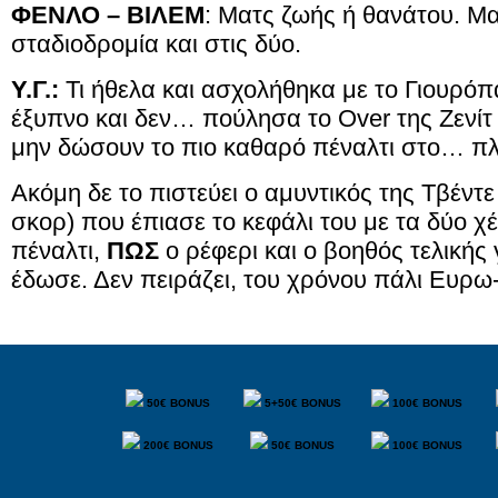
ΦΕΝΛΟ – ΒΙΛΕΜ
: Ματς ζωής ή θανάτου. Μα
σταδιοδρομία και στις δύο.
Υ.Γ.:
Τι ήθελα και ασχολήθηκα με το Γιουρόπα
έξυπνο και δεν… πούλησα το Over της Ζενίτ 
μην δώσουν το πιο καθαρό πέναλτι στο… πλ
Ακόμη δε το πιστεύει ο αμυντικός της Τβέντε 
σκορ) που έπιασε το κεφάλι του με τα δύο χέ
πέναλτι,
ΠΩΣ
ο ρέφερι και ο βοηθός τελικής
έδωσε. Δεν πειράζει, του χρόνου πάλι Ευρω
50€ BONUS
5+50€ BONUS
100€ BONUS
200€ BONUS
50€ BONUS
100€ BONUS