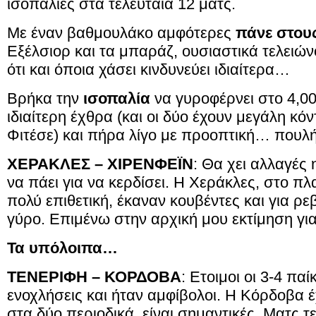
ισοπαλίες στα τελευταία 12 ματς.
Με έναν βαθμουλάκο αμφότερες
πάνε στου
Εξέλσιορ και τα μπαράζ, ουσιαστικά τελειώ
ότι και όποια χάσει κινδυνεύει ιδιαίτερα…
Βρήκα την
ισοπαλία
να γυροφέρνει στο 4,00
ιδιαίτερη έχθρα (και οι δύο έχουν μεγάλη κό
Φιτέσε) και πήρα λίγο με προοπτική… πουλ
ΧΕΡΑΚΛΕΣ – ΧΙΡΕΝΦΕΪΝ
: Θα χει αλλαγές 
να πάει για να κερδίσει. Η Χεράκλες, στο πλα
πολύ επιθετική, έκαναν κουβέντες και για ρ
γύρο. Επιμένω στην αρχική μου εκτίμηση γι
Τα υπόλοιπα…
ΤΕΝΕΡΙΦΗ – ΚΟΡΔΟΒΑ
: Ετοιμοι οι 3-4 πα
ενοχλήσεις και ήταν αμφίβολοι. Η Κόρδοβα 
στα δύο περιοδικά, είναι σημαντικές. Ματς τ