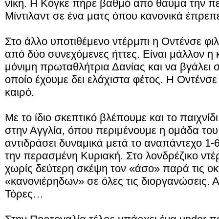
νίκη. Η Κόγκε πήρε βαθμό από θαύμα την π
Μίντιλαντ σε ένα ματς όπου κανονικά έπρεπε
Στο άλλο υποτιθέμενο ντέρμπι η Οντένσε φιλ
από δύο συνεχόμενες ήττες. Είναι μάλλον η 
μόνιμη πρωταθλήτρια Δανίας και να βγάλει σ
οποίο έχουμε δει ελάχιστα φέτος. Η Οντένσ
καιρό.
Με το ίδιο σκεπτικό βλέπουμε και το παιχνί
στην Αγγλία, όπου περιμένουμε η ομάδα το
αντιδράσει δυναμικά μετά το αναπάντεχο 1-
την περασμένη Κυριακή. Στο λονδρέζικο ντέ
χωρίς δεύτερη σκέψη τον «άσο» παρά τις οκ
«κανονιέρηδων» σε όλες τις διοργανώσεις. Α
Τόρες…