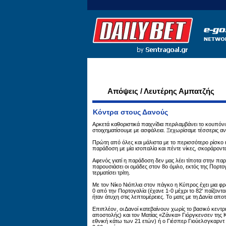
Ποδόσφαιρο
Ειδήσεις
Στατ
Απόψεις / Λευτέρης Αμπατζής
Κόντρα στους Δανούς
Αρκετά καθοριστικά παιχνίδια περιλαμβάνει το κουπόνι 
στοιχηματίσουμε με ασφάλεια. Ξεχωρίσαμε τέσσερις α
Πρώτη από όλες και μάλιστα με το περισσότερο ρίσκο 
παράδοση με μία ισοπαλία και πέντε νίκες, σκοράροντα
Αφενός γιατί η παράδοση δεν μας λέει τίποτα στην παρ
παρουσιάσει οι ομάδες στον 8ο όμιλο, εκτός της Πορτογα
τερματίσει τρίτη.
Με τον Νίκο Νιόπλια στον πάγκο η Κύπρος έχει μια φρ
0 από την Πορτογαλία (έχανε 1-0 μέχρι το 82' παίζοντα
ήταν άτυχη στις λεπτομέρειες. Το ματς με τη Δανία απο
Επιπλέον, οι Δανοί κατεβαίνουν χωρίς το βασικό κεντρ
αποστολής) και τον Ματίας «Ζάνκα» Γιόργκενσεν της 
εθνική κάτω των 21 ετών) ή ο Γιέσπερ Γιούελσγκαρντ