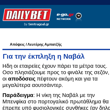
Ποδόσφαιρο
Ειδήσεις
Στατιστικά
LiveScore
Απόψεις / Λευτέρης Αμπατζής
Για την έκπληξη η Ναβάλ
Ηδη οι εταιρείες έχουν πάρει τα μέτρα τους.
Οσο πλησιάζουμε προς το φινάλε της σεζόν,
οι
αποδόσεις
πέφτουν ακόμη και για τα
μεγαλύτερα αουτσάιντερ.
Παράδειγμα
: Η νίκη της Ναβάλ με την
Μπενφίκα στο πορτογαλικό πρωτάθλημα θα
έπρεπε υπό φυσιολογικές συνθήκες (αν δηλαδ