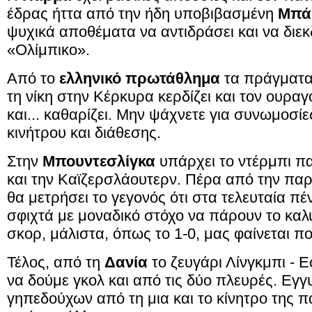
έδρας ήττα από την ήδη υποβιβασμένη
Μπά
ψυχικά αποθέματα να αντιδράσει και να διεκ
«Ολίμπικο».
Από το
ελληνικό πρωτάθλημα
τα πράγματα 
τη νίκη στην Κέρκυρα κερδίζει και τον ουρ
και... καθαρίζει. Μην ψάχνετε για συνωμοσίε
κινήτρου και διάθεσης.
Στην
Μπουντεσλίγκα
υπάρχει το ντέρμπι π
και την Καϊζερσλάουτερν. Πέρα από την παρ
θα μετρήσει το γεγονός ότι στα τελευταία πέ
σφιχτά με μοναδικό στόχο να πάρουν το καλ
σκορ, μάλιστα, όπως το 1-0, μας φαίνεται π
Τέλος, από τη
Δανία
το ζευγάρι Λίνγκμπι - Ε
να δούμε γκολ και από τις δύο πλευρές. Εγγ
γηπεδούχων από τη μια και το κίνητρο της 