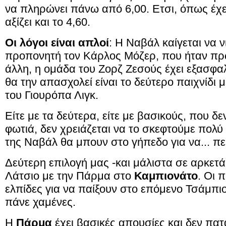
να πληρώνει πάνω από 6,00. Ετσι, όπως έχ
αξίζει και το 4,60.
Οι λόγοι είναι απλοί
: Η Ναβάλ καίγεται να ν
προπονητή τον Κάρλος Μόζερ, που ήταν πρ
άλλη, η ομάδα του Ζορζ Ζεσούς έχει εξασφαλ
θα την απασχολεί είναι το δεύτερο παιχνίδι μ
του Γιουρόπα Λιγκ.
Είτε με τα δεύτερα, είτε με βασικούς, που δ
φωτιά, δεν χρειάζεται να το σκεφτούμε πολύ 
της Ναβάλ θα μπουν στο γήπεδο για να... π
Δεύτερη επιλογή μας -και μάλιστα σε αρκετά
Λάτσιο με την Πάρμα στο
Καμπιονάτο
. Οι 
ελπίδες για να παίξουν στο επόμενο Τσάμπιο
πάνε χαμένες.
Η
Πάρμα
έχει βασικές απουσίες και δεν πατ