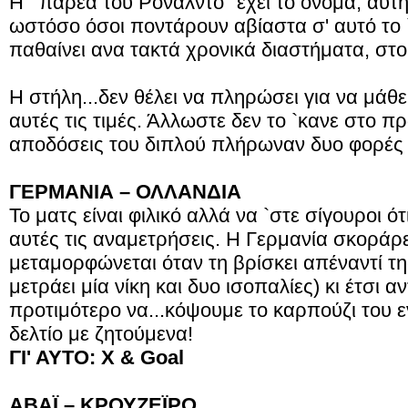
Η `'παρέα του Ρονάλντο'' έχει το όνομα, αυτ
ωστόσο όσοι ποντάρουν αβίαστα σ' αυτό το `
παθαίνει ανα τακτά χρονικά διαστήματα, στου
Η στήλη...δεν θέλει να πληρώσει για να μάθε
αυτές τις τιμές. Άλλωστε δεν το `κανε στο π
αποδόσεις του διπλού πλήρωναν δυο φορές 
ΓΕΡΜΑΝΙΑ – ΟΛΛΑΝΔΙΑ
Το ματς είναι φιλικό αλλά να `στε σίγουροι ό
αυτές τις αναμετρήσεις. Η Γερμανία σκοράρει
μεταμορφώνεται όταν τη βρίσκει απέναντί της
μετράει μία νίκη και δυο ισοπαλίες) κι έτσι α
προτιμότερο να...κόψουμε το καρπούζι του 
δελτίο με ζητούμενα!
ΓΙ' ΑΥΤΟ: Χ & Goal
ΑΒΑΪ – ΚΡΟΥΖΕΪΡΟ